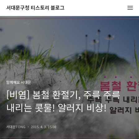
서대문구청 티스토리 블로그
함께해요 서대문
[비염] 봄철 환절기, 주륵 주륵
내리는 콧물! 알러지 비상!
서대문TONG
2015. 4. 3. 15:08