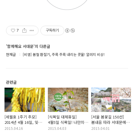
7
구독하기
'함께해요 서대문'의 다른글
현재글
[비염] 봄철 환절기, 주륵 주륵 내리는 콧물! 알러지 비상!
관련글
[세월호 1주기 추모]
[식목일 대체휴일]
[서울 봄꽃길 150선]
2014년 4월 16일, 잊지
4월5일 식목일! 나만의
봄내음 따라 서대문에서
않을게요!
방법으로 나무심기! 종이
즐기는 봄꽃길!
2015.04.16
2015.04.03
2015.04.01
안 쓰는 날!