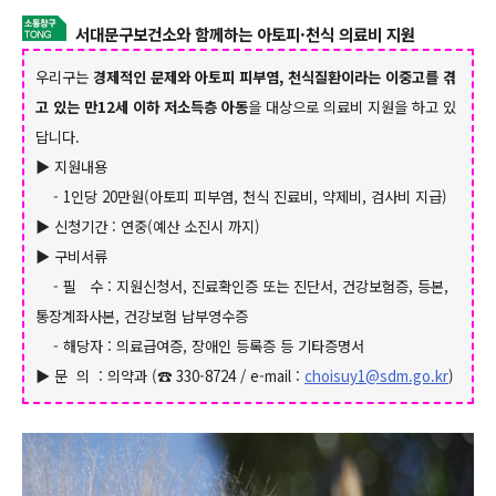
서대문구보건소와 함께하는 아토피
·천식 의료비 지원
우리구는
경제적인 문제와 아토피 피부염, 천식질환이라는 이중고를 겪
고 있는 만12세 이하 저소득층
아동
을 대상으로 의료비 지원을 하고 있
답니다.
▶ 지원내용
- 1인당 20만원(아토피 피부염, 천식 진료비, 약제비, 검사비 지급)
▶ 신청기간 : 연중(예산 소진
시 까지)
▶
구비서류
- 필
수 : 지원신청서, 진료확인증 또는 진단서, 건강보험증, 등본,
통장계좌사본, 건강보험 납부영수증
- 해당자 : 의료급여증, 장애인 등록증 등 기타증명서
▶ 문 의 : 의약과 (
☎ 330-8724 / e-mail :
choisuy1@sdm.go.kr
)