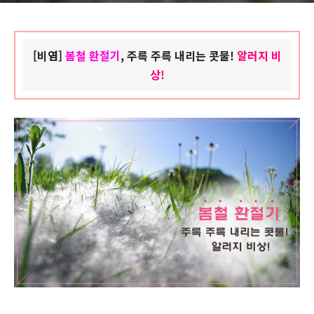
[비염]
봄철 환절기
, 주륵 주륵 내리는 콧물!
알러지 비
상!