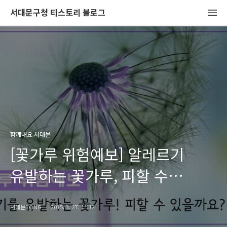
서대문구청 티스토리 블로그
함께해요 서대문
[꽃가루 위험예보] 알레르기
유발하는 꽃가루, 피할 수
있을까요?
서대문TONG
2015. 3. 27. 11:12