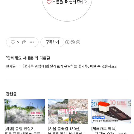
6
구독하기
'함께해요 서대문'의 다른글
현재글
[꽃가루 위험예보] 알레르기 유발하는 꽃가루, 피할 수 있을까요?
관련글
[비염] 봄철 환절기,
[서울 봄꽃길 150선]
[체크카드 혜택]
주륵 주륵 내리는 콧물!
봄내음 따라 서대문에서
부자되는 습관, Check!