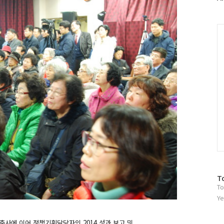
러
그
인
C
방
T
To
문
자
Ye
수
사에 이어 정책기획담당자의 2014 성과 보고 및