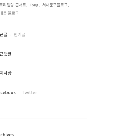
토리텔링 콘서트,
Tong,
서대문구블로그,
대문 블로그,
근글
인기글
근댓글
지사항
acebook
Twitter
rchives