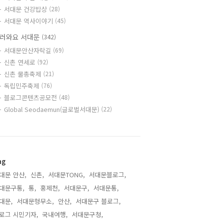
서대문 건강밥상
(28)
서대문 역사이야기
(45)
러와요 서대문
(342)
서대문안산자락길
(69)
신촌 연세로
(92)
신촌 물총축제
(21)
독립민주축제
(76)
블로그콘텐츠공모전
(48)
Global Seodaemun(글로벌서대문)
(22)
ag
대문 안산,
신촌,
서대문TONG,
서대문블로그,
대문구통,
통,
홍제천,
서대문구,
서대문통,
대문,
서대문형무소,
안산,
서대문구 블로그,
로그 시민기자,
국내여행,
서대문구청,