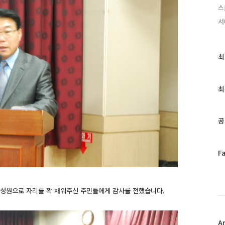
스
서
최
최
근
글
과
최
인
기
글
공
페
F
이
스
북
 성원으로 자리를 꽉 채워주신 주민들에게 감사를 전했습니다.
트
위
터
플
A