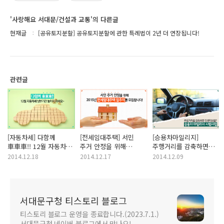
'사랑해요 서대문/건설과 교통'의 다른글
현재글
[공유토지분할] 공유토지분할에 관한 특례법이 2년 더 연장됩니다!
관련글
[자동차세] 다함께
[전세임대주택] 서민
[승용차마일리지]
車車車!! 12월 자동차세
주거 안정을 위해
주행거리를 감축하면
납부기간 놓치지 마세요
2015년 전세임대주택
인센티브를? 승용차
2014.12.18
2014.12.17
2014.12.09
~!!
입주자를 모십니다!
마일리지
서대문구청 티스토리 블로그
티스토리 블로그 운영을 종료합니다.(2023.7.1.)
서대문구청 네이버 블로그에서 만나요!