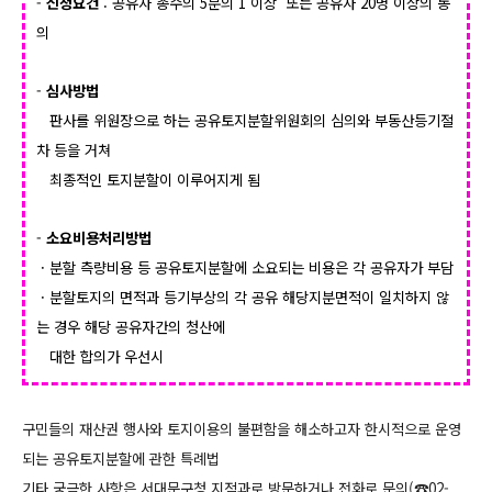
-
신청요건
: 공유자 총수의 5분의 1 이상 또는 공유자 20명 이상의 동
의
-
심사방법
판사를 위원장으로 하는 공유토지분할위원회의 심의와 부동산등기절
차 등을 거쳐
최종적인 토지분할이 이루어지게 됨
-
소요비용처리방법
· 분할 측량비용 등 공유토지분할에 소요되는 비용은 각 공유자가 부담
· 분할토지의 면적과 등기부상의 각 공유 해당지분면적이 일치하지 않
는 경우 해당 공유자간의 청산에
대한
합의가 우선시
구민들의 재산권 행사와 토지이용의 불편함을 해소하고자 한시적으로 운영
되는 공유토지분할에 관한 특례법
기타 궁금한 사항은 서대문구청 지적과로 방문하거나 전화로 문의(☎02-