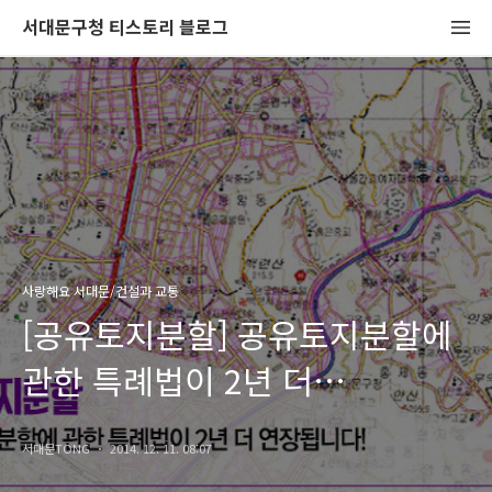
서대문구청 티스토리 블로그
사랑해요 서대문/건설과 교통
[공유토지분할] 공유토지분할에
관한 특례법이 2년 더
연장됩니다!
서대문TONG
2014. 12. 11. 08:07