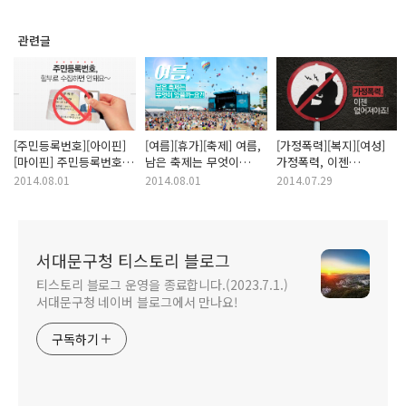
관련글
[주민등록번호][아이핀]
[여름][휴가][축제] 여름,
[가정폭력][복지][여성]
[마이핀] 주민등록번호,
남은 축제는 무엇이
가정폭력, 이젠
함부로 수집하면 안돼요
있을까~요?!
없어져야죠!
2014.08.01
2014.08.01
2014.07.29
~
서대문구청 티스토리 블로그
티스토리 블로그 운영을 종료합니다.(2023.7.1.)
서대문구청 네이버 블로그에서 만나요!
구독하기