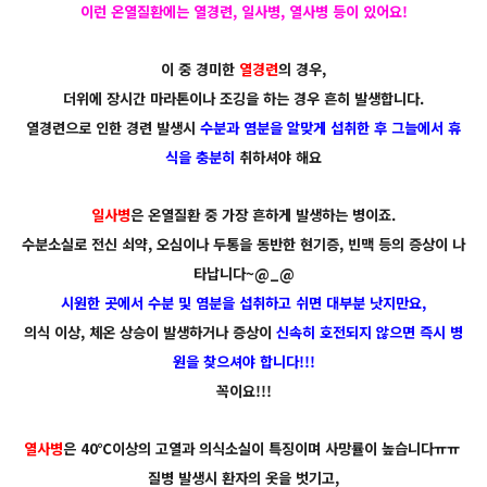
이런 온열질환에는 열경련, 일사병, 열사병 등이 있어요!
이 중 경미한
열경련
의 경우,
더위에 장시간 마라톤이나 조깅을 하는 경우 흔히 발생합니다.
열경련으로 인한 경련 발생시
수분과 염분을 알맞게 섭취한 후 그늘에서 휴
식을 충분히
취하셔야 해요
일사병
은 온열질환 중 가장 흔하게 발생하는 병이죠.
수분소실로 전신 쇠약, 오심이나 두통을 동반한 현기증, 빈맥 등의 증상이 나
타납니다~@_@
시원한 곳에서 수분 및 염분을 섭취하고 쉬면 대부분 낫지만요,
의식 이상, 체온 상승이 발생하거나 증상이
신속히 호전되지 않으면 즉시 병
원을 찾으셔야 합니다!!!
꼭이요!!!
열사병
은 40℃이상의 고열과 의식소실이 특징이며 사망률이 높습니다ㅠㅠ
질병 발생시 환자의 옷을 벗기고,