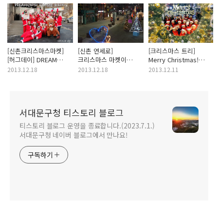
[신촌크리스마스마켓]
[신촌 연세로]
[크리스마스 트리]
[허그데이] DREAM
크리스마스 마켓이
Merry Christmas!
산타와 함께하는
열리는 신촌 연세로에서
신촌에는 벌써
2013.12.18
2013.12.18
2013.12.11
허그데이!
전하는 오늘의 날씨
크리스마스가
<MBC 뉴스투데이 촬영
찾아왔어요~♥
>
서대문구청 티스토리 블로그
티스토리 블로그 운영을 종료합니다.(2023.7.1.)
서대문구청 네이버 블로그에서 만나요!
구독하기