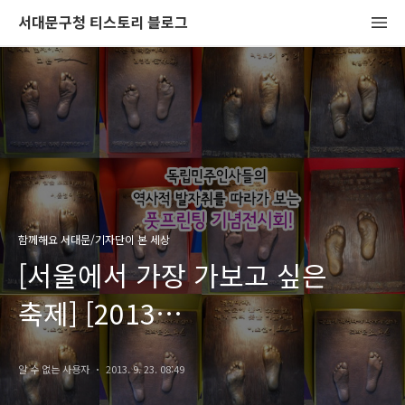
서대문구청 티스토리 블로그
함께해요 서대문/기자단이 본 세상
[서울에서 가장 가보고 싶은
축제] [2013
서대문독립민주페스티벌]
알 수 없는 사용자
2013. 9. 23. 08:49
독립민주인사들의 역사적