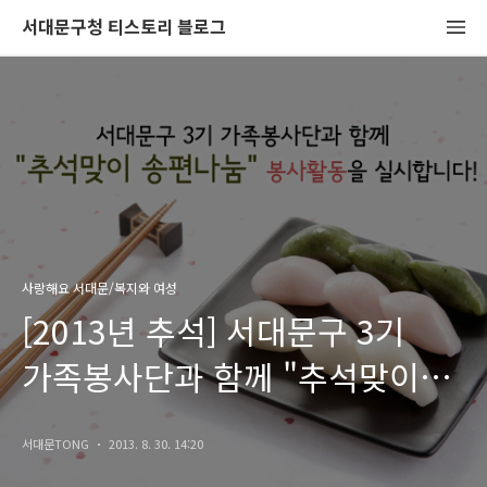
서대문구청 티스토리 블로그
사랑해요 서대문/복지와 여성
[2013년 추석] 서대문구 3기
가족봉사단과 함께 "추석맞이
송편나눔" 봉사활동을
서대문TONG
2013. 8. 30. 14:20
실시합니다!