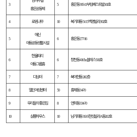
임마누엘
홍은동
부림베스트빌
호
3
5
395-11
501
홍은공동체
로뎀나무
북가좌동
백명빌라
호
4
10
5-115
302
애신
홍은동
5
6
277-16
아동공동생활시설
한울타리
창천동
노블레스
호
6
6
416
501
아동그룹홈
디딤터
북아현동
층
7
7
2-8 2
열린여성센터
홍제동
8
50
34-70
우리들의 좋은집
연희동
9
8
334-70
샬롬하우스
남가좌동
한성빌라
동
호
10
10
363-5
A
202