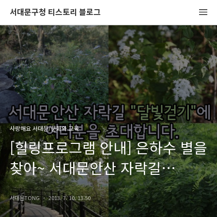
서대문구청 티스토리 블로그
사랑해요 서대문/문화와 교육
[힐링프로그램 안내] 은하수 별을
찾아~ 서대문안산 자락길
"달빛걷기" 에 여러분을
서대문TONG
2013. 7. 10. 13:50
초대합니다.