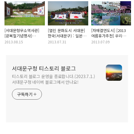
[서대문형무소역사관]
[열린 문화도시 서대문]
[자매결연도시] [2013
[광복절기념행사]
한국(서대문구) : 일본
여름휴가추천] 우리
독립운동의 역사가
(스미다구) 어린이들이
서대문구와의 특별하고
2013.08.15
2013.07.31
2013.07.09
살아있는
우정쌓기 축구경기를
아름다운 인연!
서대문형무소역사관에서
가졌습니다!
자매결연도시들을
광복의 의미를 배워요!
소개해드립니다.
서대문구청 티스토리 블로그
티스토리 블로그 운영을 종료합니다.(2023.7.1.)
서대문구청 네이버 블로그에서 만나요!
구독하기