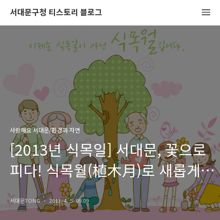
서대문구청 티스토리 블로그
사랑해요 서대문/환경과 자연
[2013년 식목일] 서대문, 꽃으로
피다! 식목월(植木月)로 새롭게
출발합니다.
서대문TONG
2013. 4. 5. 09:09