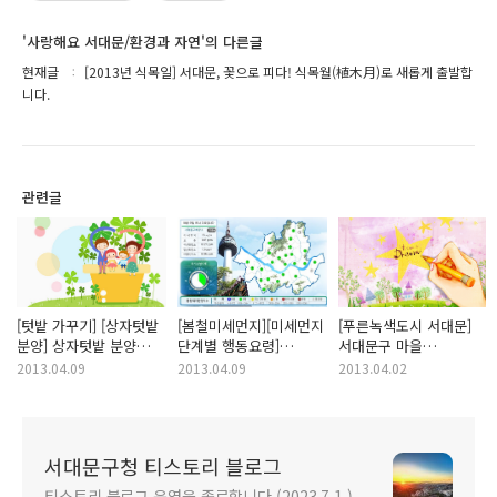
'사랑해요 서대문/환경과 자연'의 다른글
현재글
[2013년 식목일] 서대문, 꽃으로 피다! 식목월(植木月)로 새롭게 출발합
니다.
관련글
[텃밭 가꾸기] [상자텃밭
[봄철미세먼지][미세먼지
[푸른녹색도시 서대문]
분양] 상자텃밭 분양
단계별 행동요령]
서대문구 마을
신청하세요~
2013년 대기오염
아름지기사업으로 우리
2013.04.09
2013.04.09
2013.04.02
(미세먼지) 예ㆍ경보제를
다 함께 깨끗한
운영합니다.
서대문을 만들어요^^
서대문구청 티스토리 블로그
티스토리 블로그 운영을 종료합니다.(2023.7.1.)