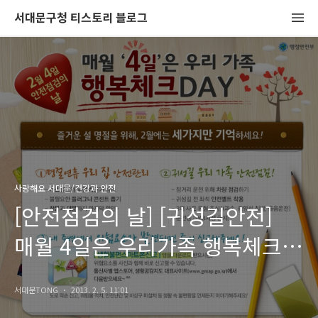
서대문구청 티스토리 블로그
사랑해요 서대문/건강과 안전
[안전점검의 날] [귀성길안전]
매월 4일은 우리가족 행복체크
DAY!
서대문TONG
2013. 2. 5. 11:01