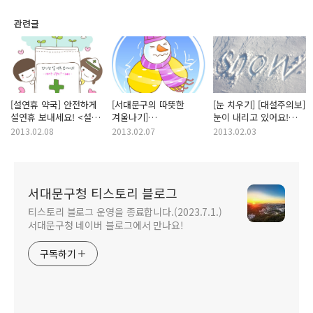
관련글
[설연휴 약국] 안전하게
[서대문구의 따뜻한
[눈 치우기] [대설주의보]
설연휴 보내세요! <설
겨울나기]
눈이 내리고 있어요!
연휴 당번약국 안내>
[한파대비요령] 손발이
서대문구 제설대책 안내!
2013.02.08
2013.02.07
2013.02.03
꽁꽁! 한파(寒波)를
이겨내는 방법을
알려드릴게요!
서대문구청 티스토리 블로그
티스토리 블로그 운영을 종료합니다.(2023.7.1.)
서대문구청 네이버 블로그에서 만나요!
구독하기