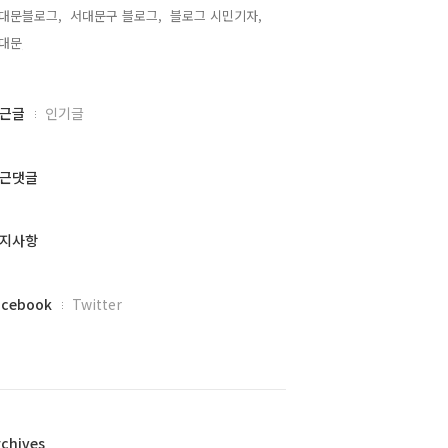
대문블로그,
서대문구 블로그,
블로그 시민기자,
대문,
근글
인기글
근댓글
지사항
acebook
Twitter
rchives