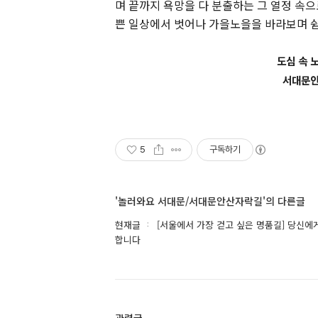
며 끝까지 욕망을 다 분출하는 그 열정 속으
쁜 일상에서 벗어나 가을노을을 바라보며 
도심 속 
서대문안
5
구독하기
'놀러와요 서대문/서대문안산자락길'의 다른글
현재글
[서울에서 가장 걷고 싶은 명품길] 당신에
합니다