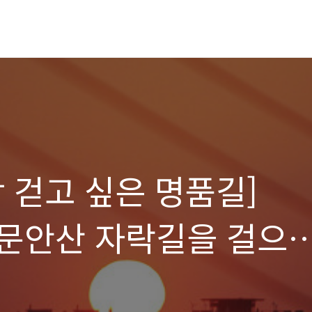
 걷고 싶은 명품길]
문안산 자락길을 걸으
속 "가을노을"을