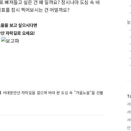
로 빠져들고 싶은 건 왜 일까요? 잠시나마 도심 속 바
쉼표를 잠시 찍어보시는 건 어떨까요?
놀
노을을 보고 싶으시다면
산 자락길로 오세요!
게 서대문안산 자락길을 걸으며 바라 본 도심 속 "가을노을"을 선물
T
서
서
서
안