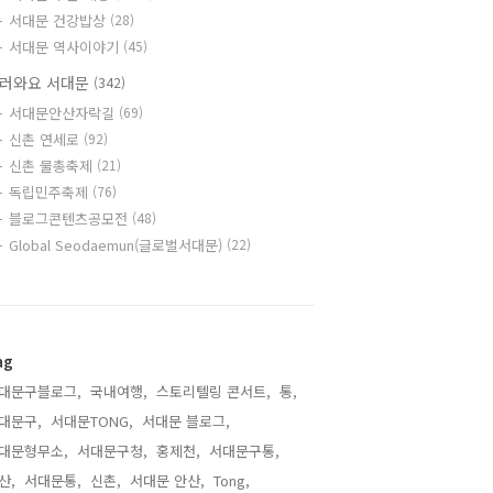
서대문 건강밥상
(28)
서대문 역사이야기
(45)
러와요 서대문
(342)
서대문안산자락길
(69)
신촌 연세로
(92)
신촌 물총축제
(21)
독립민주축제
(76)
블로그콘텐츠공모전
(48)
Global Seodaemun(글로벌서대문)
(22)
ag
대문구블로그,
국내여행,
스토리텔링 콘서트,
통,
대문구,
서대문TONG,
서대문 블로그,
대문형무소,
서대문구청,
홍제천,
서대문구통,
산,
서대문통,
신촌,
서대문 안산,
Tong,