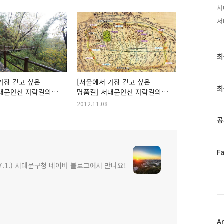
서
서
최
최
근
글
가장 걷고 싶은
[서울에서 가장 걷고 싶은
과
최
서대문안산 자락길의
명품길] 서대문안산 자락길의
인
야기 네번 째
일곱가지 이야기 세 번째
2012.11.08
기
자락(自樂)의
"자락길은 역사(歷史)의 길
글
공
입니다"
페
F
이
7.1.) 서대문구청 네이버 블로그에서 만나요!
스
북
트
위
터
플
A