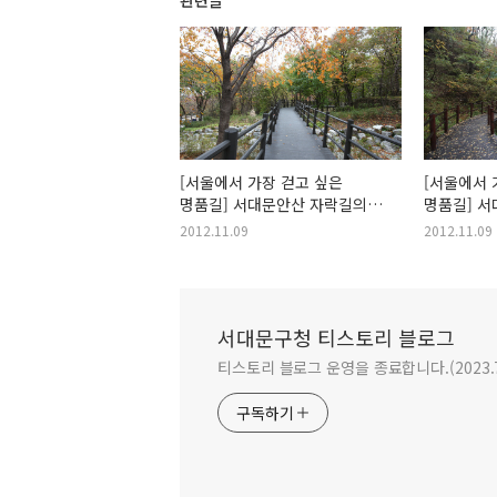
관련글
[서울에서 가장 걷고 싶은
[서울에서 
명품길] 서대문안산 자락길의
명품길] 
일곱가지 이야기 다섯번 째
일곱가지 이
2012.11.09
2012.11.09
"자락길은 인재(人材)의
"자락길은 
길입니다."
길입니다."
서대문구청 티스토리 블로그
티스토리 블로그 운영을 종료합니다.(2023.
구독하기