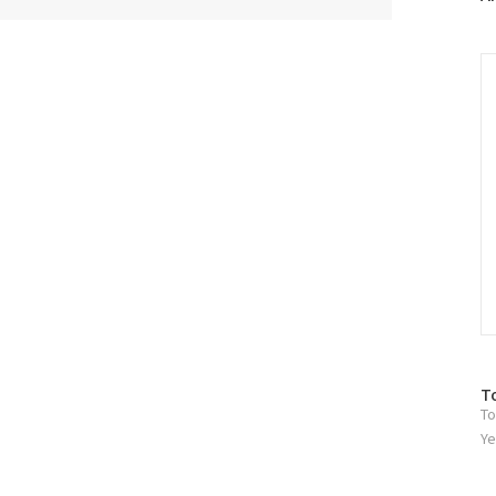
러
그
인
C
방
T
To
문
자
Ye
수