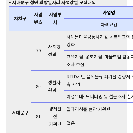
- 서대문구 청년 희망일자리 사업장별 모집내역
사업명
사업
사업부
자치구
번호
서
자격요건
서대문마을공동체지원 네트워크의 
강화
자치행
79
정과
교육지원, 공모지원, 마을모임 활동지
조사 추진
RFID기반 음식물류 폐기물 종량제 
생활자
축 사업
80
원과
여성우대<모니터링 및 설문조사 실
경제발
일자리창출 현장 지원반
서대문구
81
전
없음
기획단