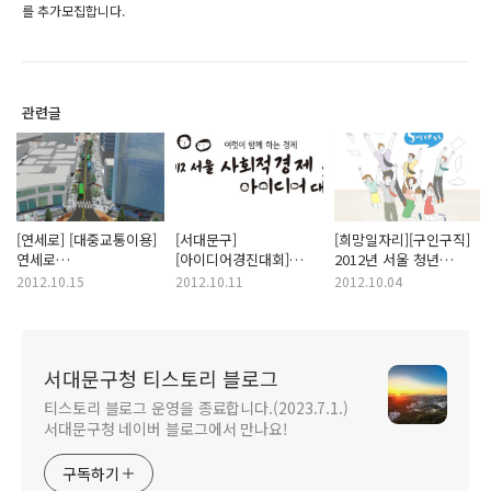
를 추가모집합니다.
관련글
[연세로] [대중교통이용]
[서대문구]
[희망일자리][구인구직]
연세로
[아이디어경진대회]
2012년 서울 청년
대중교통전용지구 추진
서대문구, 사회적경제
희망일자리 특화사업
2012.10.15
2012.10.11
2012.10.04
주민설명회 개최
아이디어대회를
참여자를 모집합니다.
개최합니다.
서대문구청 티스토리 블로그
티스토리 블로그 운영을 종료합니다.(2023.7.1.)
서대문구청 네이버 블로그에서 만나요!
구독하기