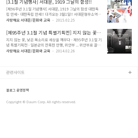
[3.1절 기념행사] 서대문, 1919 그날의 함성!!
질 수 없겠죠!! 그날의 함성이 재현된 현장으로 함께 떠나요 ~ 서
[제96주년 3.1절 기념행사] 서대문, 1919 그날의 함성 대한독
대문역사어린이합창단의 공연으로 역사적인 현장의 재현이 시
립 만세~ 대한독립 만세!! 다가오는 3월1일!! 서대문형무소역사
작되었어요 !^^ 아이들의 아름다운 목소리가 그날의 의미를 되
관에서는 제96주년 삼일절 기념행사을 개최합니다!! 빠밤~ 이
새겨 주었답니다!! 시민과 함께하는 3.1독립만세 운동 재현!! 많
사랑해요 서대문/문화와 교육
2015.02.25
름하여, "서대문, 1919 그날의 함성!” 지기와 함께 그날의 함성
은 분들이 함께 오늘의 의미를 되새기며 함께 해주셨답니다! 민
을 마음껏 재현해 볼까요?^^ 세계 최초의 평화 시위이자 모든
속대표 독립선언서 낭독과 '대한독립만세' 선포와 함께 만세 행
[제95주년 3.1절 기념 특별기획전] 지지 않는 꽃,
계층의 참여로 민족의식을 고취시켰던 3·1독립만세운동! 일제
진이 이어졌어요!..
낮은 목소리로 세상을 깨우다
지지 않는 꽃, 낮은 목소리로 세상을 깨우다 - 제95주년 3.1절 기
의 탄압에 맞서 태극기와 맨손으로 평화운동을 전개했던 선조들
념 특별기획전 - 일본군의 잔혹한 만행, 위안부 ... 위안부로 끌려
의 숭고한 희생정신을 기를 수 있는 뜻깊은 자리입니다. 3월 1일
간 여성들은 육체적 피해는 물론 정신적 피해까지 감수해야만 했
에는 ‘대한독립 만세’ 함성으로 그날의 아픔과 감동을 생생하게
사랑해요 서대문/문화와 교육
2014.02.26
습니다. 위안부 할머니들의 아픈 과거와 반성하지 않는 일본정부
전달하는 ‘3·1독립만세운동 재현 퍼포먼스’가 서대문형무소역
의 태도를 보면서 대한민국 국민으로서 무언가 가슴속에 끓어오
사관에서 독립문까지 이어지는데요. 이 밖에도 '체험으로 느껴보
르지 않으신가요? 오늘은 제95주년 3.1절 기념 위안부 피해자
는 우리 역사'와 캘리그..
만화 특별기획전이 열린다는 소식 전해드릴게요! 프랑스 앙굴렘
관련사이트
국제만화페스티벌에서 세계인의 마음을 울린 일본군 위안부 피
해나 만화전 아시죠? 이제 곧 3.1절이 다가오는데요, 3월 2일
(일)부터 3월 30일(일)까지 서대문형무소역사관 10옥사에서 앙
블로그 운영정책
코르 전시회가 열립니다. 일본이 또다시 독도 도발 야욕을 보이
는 요즘, 전시회에 꼭..
Copyright © Daum Corp. All rights reserved.