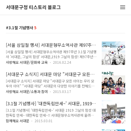
서대문구청 티스토리 블로그
3.1절 기념행사
5
[서울 삼일절 행사] 서대문형무소역사관 제97주
년 3.1절 기념행사 '서대문, 1919 그날의 함성'
[서울 삼일절 행사] 서대문형무소역사관 제97주년 3.1절 기념행
사 '서대문, 그날의 함성' 서대문,1919 그날의 함성! 제97주년
3.1절을 맞이하여 우리나라 독립운동의 대표적인 현장인 서대문
사랑해요 서대문/문화와 교육
2016.02.24
형무소역사관에서 삼일절 기념행사가 열립니다. 태극기와 맨손
으로 평화운동을 전개했던 선조들의 정신을 이어받아 그날의 아
[서대문구 소식지] 서대문 마당 "서대문구 모든
픔과 감동을 생생하게 전달하는 3.1독립만세운동 거리행진과 대
아이는 우리 모두의 아이"
[서대문구 소식지] 서대문 마당 "서대문구 모든 아이는 우리 모
동놀이가 펼쳐진답니다. 3월1일은 많은 분들과 함께 할 수 있도
두의 아이" "서대문 마당" 서대문의 다양한 이야기를 전해드리
록 서대문형무소역사관을 무료로 개방해요. 함께 해주실꺼죠? ::
는 서대문구 소식지! 2015년 3월호를 소개합니다. 표지 : 홍제1
서대문형무소역사관 제97주년 3.1절 기념행사 행 사 명 : 서대
사랑해요 서대문/소통과 참여
2015.03.17
동 공동육아나눔터 2페이지 "3.1절 행사" 3페이지 "3.1절 행
문, 1919 그날의 함성! 일 시 : 2016.3. 1.(화) 09:00 ~ 18:00
사" 4페이지 "공감소통" 5페이지 "희망나눔" 6페이지 "구정소
장 소 : 서대문형무소역사관 주 최 : 서대문구도시관리공단 ..
[3.1절 기념행사] '대한독립만세~' 서대문, 1919
식" 7페이지 "건강지킴이" 8페이지 "문화나들이" 9페이지 "배
그날의 함성
[3.1절 기념행사] '대한독립만세~' 서대문 1919 그날의 함성 대
움나들이" 10페이지 "의회소식" 11페이지 "시정소식" 12페이
한독립 만세~ 대한독립 만세~!! 서대문형무소역사관에 울려퍼진
지 "일자리·구인정보" 서대문마당은 서대문구청 홈페이지
함성이 들리시나요? 제96주년 삼일절 맞아 우리 서대문구에서
(http://www.sdm.go.kr/news/media/madang.do) 에서
함께해요 서대문
2015.03.01
의미있는 3.1절 행사가 열렸어요!! "서대문, 1919 그날의 함성"
도 보실 수 있습니다.
이란 슬로건으로 열린 감동의 현장~ 지기가 역사적인 현장에 빠