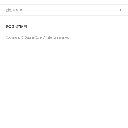
했던 2014 서대문구 블로그 콘텐츠 공모전 시상식이 10월 31
구의 매력을 여행을 통하여 전달해..
일에 열렸습니다. 수상자분들 모두모두 축하드립니다!!! - 일 시 :
관련사이트
2014년 10월 31일 금요일 오후 3시 - 장 소 : 서대문구청 부구
청장실 - 수상자 최우수작품 · 유현준 "[서대문 정보] 서대문에
숨어있는 젊음, 맛, 멋 역사를 파헤치자!" 우수작품 · 윤치영 "걸
블로그 운영정책
어서 다양한 명소를 만나는 서대문구속으로" · 김승화 "서대문
가..
Copyright © Daum Corp. All rights reserved.