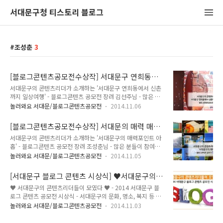
서대문구청 티스토리 블로그
조성춘
3
[블로그콘텐츠공모전수상작] 서대문구 연희동에
서 신촌까지 '일상여행'
서대문구의 콘텐츠리더가 소개하는 '서대문구 연희동에서 신촌
까지 일상여행' - 블로그콘텐츠 공모전 장려 김선주님 - 많은 분
들이 참여하여주시고 사랑해주신 2014 서대문구 블로그 콘텐츠
놀러와요 서대문/블로그콘텐츠공모전
2014.11.06
공모전! 소중한 콘텐츠들을 하나하나 소개하며 여러분께 공개하
는 시간!♥ 오늘은 장려 작품(김선주님)의 '서대문구 연희동에서
[블로그콘텐츠공모전수상작] 서대문의 매력 매력
신촌까지 '일상여행''을 소개하겠습니다!^^ 김선주님의 콘텐츠
포인트 아홉
서대문구의 콘텐츠리더가 소개하는 '서대문구의 매력포인트 아
는 연희동에서 신촌까지 도보여행을 하며 바라보는 서대문구 구
홉' - 블로그콘텐츠 공모전 장려 조성춘님 - 많은 분들이 참여하
석구석의 일상이야기입니다. 연희동에서 시작된 여행은 신촌 연
여주시고 사랑해주신 2014 서대문구 블로그 콘텐츠 공모전! 소
세로까지 이어진답니다. 누구에게는 일상으로 다가오는 공간이
놀러와요 서대문/블로그콘텐츠공모전
2014.11.05
중한 콘텐츠들을 하나하나 소개하며 여러분께 공개하는 시간!♥
고, 길이지만, 낯선 이에게는 일상이 낯설게 다가오지요, 한번쯤
오늘은 장려 작품(조성춘님)의 '서대문의 매력포인트 아홉'을 소
빠져들게 만드는 일상사진을 통해 작가님의 여행길에 나타난 가
[서대문구 블로그 콘텐츠 시상식] ♥서대문구의
개하겠습니다!^^ 조성춘님의 콘텐츠는 서대문구에 있는 9곳, 서
게들의 정보와, 가게들의 모습이 담겨있답니다...
콘텐츠 리더들이 모였다!!♥
♥ 서대문구의 콘텐츠리더들이 모였다 ♥ - 2014 서대문구 블
대문형무소역사관, 서대문 독립공원, 서대문안산 자락길, 서대문
로그 콘텐츠 공모전 시상식 - 서대문구의 문화, 명소, 복지 등 구
봉원사, 서대문 자연사박물관, 인왕시장, 홍제동 개미마을, 홍제
정 전반을 소재로 온라인 통하여 서대문구의 재미난 소재와 이야
천변 걷기코스, 불광천변 걷기코스에 대하여 한번쯤 가보고 싶게
놀러와요 서대문/블로그콘텐츠공모전
2014.11.03
기들을 알리는 것으로 구민들이 직접 참여하고 구민과 공유함으
만드는 멋진 사진과, 작가님이 직접 가보고 느낀 감성이 고스란
로써 서대문구의 자랑거리를 구민과 함께 널리 홍보하고자 개최
히 글에 뭍어 있습니다. 서대문구을 잘 모르시는 분에게 서대문