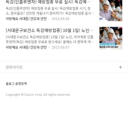
독감(인플루엔자) 예방접종 무료 실시! 독감예방
이상 노인 : 2018. 10. 2. ~ 11. 15. - 만 75세 이상 : 2018. 10.
접종 시기, 장소, 준비물은?
독감(인플루엔자) 예방접종 무료 실시! 독감예방접종 시기, 장
2. ~ 11. 15. - 만 65세 이상~74세 이하 : 2018. 10. 11. ~ 11.
소, 준비물은? 건강한 겨울나기 준비하기!! 독감예방접종 실시해
15. ● 취약계층 : 2018. 10. 11. ~ 11. 15. ● 문 의 : 서대문구
주세요~ ^^ 10월 4일부터 11월 15일까지 관내 의료기관 120
보건소 ☎ 02-330-1824, 8915, 1829 접종대상 및 장소 준비
사랑해요 서대문/건강과 안전
2016.09.06
곳에서 만 65세 이상 노인(1951년 12월 31일 이전 출생자)들
물 주민등록증, 장애인등록증 등..
을 대상으로 무료 인플루엔자(독감) 예방접종을 실시합니다!
[서대문구보건소 독감예방접종] 10월 1일! 노인,
tong지기와 함께 자세히 알아봐요~ 인플루엔자(독감) 예방접종
취약계층 인플루엔자(독감) 예방접종 무료로 받으
[서대문구보건소 독감예방접종] 10월 1일! 노인, 취약계층 인플
● 접종대상 : 만65세 이상 어르신(1951년 12월 31일 이전 출
세요!
루엔자(독감) 예방접종 무료로 받으세요! 올해는 더 편하게 겨울
생자) 대상 장소 노인 만65세 이상 (1951. 12. 31. 이전 출생자)
건강을 준비하세요!! 우리 서대문구는 10월 1일부터 11월 15일
지정 의료기관 (주소지와 관계없이 전국 지정 의료기관에서 무
사랑해요 서대문/건강과 안전
2015.09.07
까지 관내 의료기관 109곳에서 만 65세 이상 노인(1950년 12
료로 접종 가능) 취약계층 기초생활수급자(만50~64세) 서대문
월 31일 이전 출생자)들을 대상으로 무료 '인플루엔자(독감) 예
구보건소 장애 1~2등급(만9세 이상) 국가유공자(본인) 한..
방접종'을 실시합니다. 지난해는 보건소, 동주민센터 등 관내 지
정된 곳에서만 가능했는데요. 올해부터는 병 · 의원에서도 접종
관련사이트
받을 수 있게 되었었답니다. 그리고 주소지에 상관없이 노인 인
플루엔자 예방접종 지정 의료기관이면 전국에서 무료로 접종을
받을 수 있어요. 서대문구는 총 109곳(병원 4곳, 의원 105곳)의
블로그 운영정책
병 · 의원에서 접종을 받을 수 있어요. 109곳 지금 바로 알아봐
요!!..
Copyright © Daum Corp. All rights reserved.