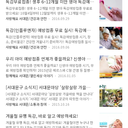
독감무료접종! 생후 6~12개월 미만 영아 독감예
무료 접종을 하였고, 올해부터 만 12세 이하 어린이에 대해 무료
방접종 무료로 받으세요!
독감무료접종! 생후 6~12개월 미만 영아 독감예방접종 무료로
접종을 시행합니다. 어린이 인플루엔자 무료접종 안내 ● 접종
받으세요! 10월4일부터 12월말까지 생후 6~12개월 미만
기간 : 2018년 9월 11일 ~ 2019년 4월 30일 ● 접종장소 : 주
(2015. 10. 1.~ 2016. 6. 30. 출생) 영아를 대상으로 인플루엔
소지에 관계없이 전국 지정의료기관을 통해 접종 ● 문 의 : 서대
사랑해요 서대문/건강과 안전
2016.09.29
자 무료 예방접종이 실시됩니다! 어르신 무료 독감예방 접종에
문구보건소 지역건강과 ☎ 02-330-1824 처음 인플루엔자 접종
이어 영아를 대상으로도 가능해졌는데요. 10월4일부터 국가에
을 받는 8세 이하의 어린이의 경우는 4주 간..
독감(인플루엔자) 예방접종 무료 실시! 독감예방
서 지원을 하게 됩답니다! 좋은 소식이죠 ^^ 올해는 한정된 백신
접종 시기, 장소, 준비물은?
독감(인플루엔자) 예방접종 무료 실시! 독감예방접종 시기, 장
물량 사정으로 12개월 미만 영아를 우선 지원하게 되었다고 하
소, 준비물은? 건강한 겨울나기 준비하기!! 독감예방접종 실시해
네요. 내년 하반기부터는 생후 6~59개월 어린이 전체에 대해 무
주세요~ ^^ 10월 4일부터 11월 15일까지 관내 의료기관 120
료접종이 이뤄질 예정이라고 합니다! :: 생후 6~12개월 미만 영
사랑해요 서대문/건강과 안전
2016.09.06
곳에서 만 65세 이상 노인(1951년 12월 31일 이전 출생자)들
아 독감 무료 접종 ○ 접종기간 : 10월4일 ~ 12월 31일 ○ 접종
을 대상으로 무료 인플루엔자(독감) 예방접종을 실시합니다!
방법 : 주소지에 관계없이 전국 지정의료기관을 통해 무료접종
우리 아이 예방접종 언제가 좋을까요? 신생아 예
tong지기와 함께 자세히 알아봐요~ 인플루엔자(독감) 예방접종
※..
방접종 시기, 무료 예방접종 확인하자!
우리 아이 예방접종 언제가 좋을까요? 신생아 예방접종 시기, 무
● 접종대상 : 만65세 이상 어르신(1951년 12월 31일 이전 출
료 예방접종 확인하자! 2015년은 메르스와 C형 간염 등 질병이
생자) 대상 장소 노인 만65세 이상 (1951. 12. 31. 이전 출생자)
많이 발생한 한 해 였는데요. 우리 아이들의 건강관리와 질병 예
지정 의료기관 (주소지와 관계없이 전국 지정 의료기관에서 무
함께해요 서대문/열린세상 이야기
2016.01.05
방을 위한 관심도 함께 높아지고 있어요. 오늘 TONG지기가 소
료로 접종 가능) 취약계층 기초생활수급자(만50~64세) 서대문
개해드릴 내용은 아이들의 예방접종 시기입니다. 예방접종의 종
구보건소 장애 1~2등급(만9세 이상) 국가유공자(본인) 한..
[서대문구 소식지] 서대문마당 '살랑살랑 가을바
류도 다양하고 무엇을 언제 맞힐지 고민이셨죠~ TONG지기와
람 책을 만나다'
[서대문구 소식지] 서대문마당 '살랑살랑 가을바람 책을 만나다'
함께 자세히 알아봐요 ^^ 예방접종 시기 정기예방접종명 표준접
서대문구 소식지 '서대문 마당' 서대문 곳곳의 따듯한 이야기를
종시기 기초접종 추가접종 결핵(BCG-피내용) 생후 1개월 이내
만날 수 있어요! 10월 가을바람을 느낄 수 있는 서대문의 소식을
B형 간염 생후0개월, 1개월, 6개월 디프테리아 / 파상풍 / 백일
사랑해요 서대문/소통과 참여
2015.10.16
만나보세요!! 2면 "안산에서 만나는 가을 이야기" 3면 '기획특
해 생후 2, 4, 6 개월 생후15~18개월, 만4~6세, 만11~12세 폴
집' 4면 '공감소통' 5면 '희망나눔' 6면 '구정소식' 7면 '건강지킴
리오 생후 2, 4, 6개월 홍역 / 유행성이하선염 / 풍진 생후 1..
겨울철 유행 독감, 바로 알고 예방하세요!
이' 8면 '문화나들이' 9면 '배움나들이' 11면 '시정소식' 12면
겨울철 유행 독감, 바로 알고 예방하세요! 겨울철이면 누구나 한
"일자리,교육" 서대문마당은 서대문구 홈페이지
번쯤 앓고 지나가는 감기와 독감! 감기와 독감 같은병이라고 생
(http://www.sdm.go.kr/news/media/madang.do) 에서