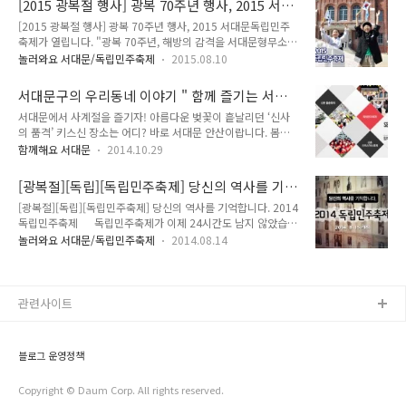
[2015 광복절 행사] 광복 70주년 행사, 2015 서대
로그램을 무료로 이용하실 수 있답니다! tong지기와 함께 자세
최고였답니다~ ^^ 천..
문독립민주축제가 열립니다.
[2015 광복절 행사] 광복 70주년 행사, 2015 서대문독립민주
히 알아볼까요~ :: 2016 서대문 독립민주축제 ○ 일 시 : 2016.
축제가 열립니다. "광복 70주년, 해방의 감격을 서대문형무소역
8. 14. ~ 15. ○ 장 소 : 서대문형무소역사관 및 서대문독립공원
사관에서" 2015년 광복절은 우리에게 더욱 의미가 있는 하루에
일대 ○ 찾아오시는 길 : 서울특별시 서대문구 통일로 251 - 지
놀러와요 서대문/독립민주축제
2015.08.10
요!! 바로 70주년을 맞는 해인데요. 고난의 역사를 딛고 민족의
하철 : 3호선 독립문역 5번 출구(독립공원 방향, 1분 소요) - 버
독립과 민주화를 이루어낸 기쁨을 다시 한번 생각해 보는건 어떨
스 : 현저동 또는 독립문정류장에서 하차 ☞ 간선..
서대문구의 우리동네 이야기 " 함께 즐기는 서대
까요? 그 소중한 가치를 "2015 서대문독립민주축제"에서 함께
문 "
서대문에서 사계절을 즐기자! 아름다운 벚꽃이 흩날리던 ‘신사
해요! 2015년 8월 14일 ~ 15일 서대문형무소역사관, 서대문독
의 품격’ 키스신 장소는 어디? 바로 서대문 안산이랍니다. 봄내
립공원에서 열리는 이번 축제! 지기와 함께 자세히 알아볼까요!!
음 향긋한 ‘서대문 안산 벚꽃 축제’에서 드라마 속 주인공이 되어
'2015 서대문독립민주축제' 행사기간 : 2015. 8. 14(금) ~
함께해요 서대문
2014.10.29
보세요^^ 신촌에 가면 도심 속 이색 피서를 즐길 수 있다?! 여름
15(토) [축제주간 : 8. 8(토) ~ 8. 15(토)] 장 소 : 서대문형무소역
엔 ‘신촌 물총 축제’로 오세요. 가을엔 독립의 뜨거운 열기를 느
사관, 서대문독립공원 주 최 : 서대문..
[광복절][독립][독립민주축제] 당신의 역사를 기
껴보자! 서대문형무소로 떠나는 ‘서대문 독립 민주 축제’! 여러분
억합니다. 2014 독립민주축제
[광복절][독립][독립민주축제] 당신의 역사를 기억합니다. 2014
도 독립민주투사가 될 수 있습니다. 추운 겨울, 신촌 연세로에서
독립민주축제 독립민주축제가 이제 24시간도 남지 않았습니
사랑을 속삭여 보세요, ‘신촌 크리스마스 축제’에서 따스한 온기
다!여러분들의 기분은 어떠신지요?Tong은 매우 두근두근 한답
를 나눠보아요. 봄에 만나는 향긋함 봄 바람이 살랑살랑 불어오
놀러와요 서대문/독립민주축제
2014.08.14
니다!!독립민주축제 개막식 전 *오늘밤 7시부터 서대문형무소
고, 봄을 맞이하는 벚꽃이 화려하게 만개할 때 어디론가 훌쩍 떠
역사관 사형장 앞에서'내 삶과 만나는 독립운동' 역사콘서트가
나고 싶을 때! 한국관광공사와 (사)한국의 길과 문화에서 추천한
열리는데요~본격적인 축제의 개막에 앞서 전야제도 즐겨주시는
'걷기 좋은길'로..
센~스^^* 항일투쟁과 올바른 역사 인식을 주제로 강의와 대담,
관련사이트
시낭독 등 음악이 결합된 이야기 콘서트랍니다^^역사학자 주진
오님, 시인 류근님, 명창 염경애님, 바리톤 송현상님이함께해 주
시는데요, Tong지기와 함께 전야제도 즐겨보아요^ㅇ^ 서대문
블로그 운영정책
형무소역사관과 독립공원을 가득 메울 여러분을 생각하면!내일
까지 열심히 준비해야겠다는 ..
Copyright © Daum Corp. All rights reserved.