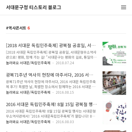
서대문구청 티스토리 블로그
역사콘서트
6
[2018 서대문 독립민주축제] 광복절 공휴일, 서대
문형무소역사관으로!
[2018 서대문 독립민주축제] 광복절 공휴일, 서대문형무소역사
관으로! 평화, 함께 가는 길! "서대문구는 평화의 길로, 통일의
길로 한걸음 두 걸음 시민과 함께 나아갑니다" 광복73주년의 기
놀러와요 서대문/독립민주축제
2018.07.24
쁨과 '독립과 민주, 자유와 평등'의 가치, 서대문형무소역사관에
서 함께해요! 우리나라의 독립을 기뻐하고 자유와 평화, 민주가
광복71주년 역사의 현장에 마주서다, 2016 서대
치를 미래세대와 함께 나누는 문화축제 '2018 서대문 독립민주
문 독립민주축제 후기!
광복71주년 역사의 현장에 마주서다, 2016 서대문 독립민주축
축제'가 열립니다. 축제기간에는 전시관 관람과 모든 프로그램을
제 후기! 특별한 날, 특별한 장소에서 함께하는 2016 서대문 독
무료로 이용할 수 있어요! 자세한 일정과 프로그램 TONG지기
립민주축제! 오늘 태극기 게양 하셨죠~!? 역사의 현장에서 함께
와 함께 알아볼까요~ 2018 서대문 독립민주축제 ● 일시 :
놀러와요 서대문/독립민주축제
2016.08.15
한 서대문 독립민주축제 그 현장을 소개합니다~ 역사의 현장에
2018. 8. 14.(화) ~ 8. 15.(수) ● 장소 : 서대문형무소역사관 ●
만난 미래의 주인공 여러분~ 진지한 표정으로 하나 하나 꼼꼼히
내용 : 개막식, 역사콘서트, 시민참여연극, 체험부스 운영 등 ※..
2016 서대문 독립민주축제! 8월 15일 광복절 행
마음에 담는 여러분의 모습에 가슴이 뭉클했어요. 여러분이 있어
사는 서대문형무소역사관에서!
2016 서대문 독립민주축제! 8월 15일 광복절 행사는 서대문형
서 너무 든든합니다~!! 역사의 현장에 마주선 오늘을 꼭! 기억하
무소역사관에서! '2016 서대문독립민주축제'가 열립니다! 8월
자! 직접 만들고 체험할 수 있는 다양한 프로그램~ 내손으로 만
14일 ~ 15일 서대문형무소역사관에서 만나실 수 있는데요. 광
드는 무궁화, 태극기 그리기 등 온몸으로 느낄 수 있는 시간이 되
놀러와요 서대문/독립민주축제
2016.08.03
복 71주년의 기쁨과 '독립과 민주, 자유와 평등'의 가치를 온가
었겠죠! 가족들과 함께 할 수 있어 더 의미있는 시간이였어요~
족과 함께 경험해보세요! 축제기간에는 전시관 관람과 모든 프
더위를 식힐 수 있는 공간이 마련되었는데요. 아이들에게 인기