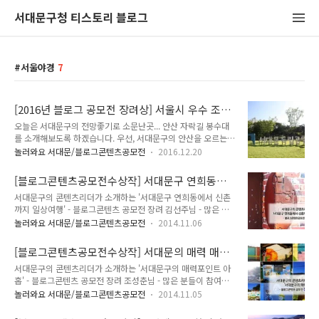
서대문구청 티스토리 블로그
서울야경
7
[2016년 블로그 공모전 장려상] 서울시 우수 조
망명소, 서대문구 안산 자락길 봉수대/안산 자락
오늘은 서대문구의 전망좋기로 소문난곳... 안산 자락길 봉수대
길 전망대
를 소개해보도록 하겠습니다. 우선, 서대문구의 안산을 오르는
길은 여러곳이 있겠지만서도 저는 보편적으로 잘 알려진 지하철
놀러와요 서대문/블로그콘텐츠공모전
2016.12.20
독립문역을 이용하였습니다. 지하철 3호선 독립문역 4번출구로
나와 뒤쪽으로 조금 내려오면 이진아 도서관으로 가는 표지판이
[블로그콘텐츠공모전수상작] 서대문구 연희동에
보입니다. 이 표지판 쪽을 따라 걸어 올라가면... 오른편에 서대
서 신촌까지 '일상여행'
서대문구의 콘텐츠리더가 소개하는 '서대문구 연희동에서 신촌
문 형무소가 보이고 바로 서대문구립 '이진아 기념 도서관'이 나
까지 일상여행' - 블로그콘텐츠 공모전 장려 김선주님 - 많은 분
옵니다. 이진아 기념 도서관은 미국 유학중 불의의 사고로 세상
들이 참여하여주시고 사랑해주신 2014 서대문구 블로그 콘텐츠
을 떠난 딸, 이진아양을 위해 이진아양 아버지의 기부... 그리고
놀러와요 서대문/블로그콘텐츠공모전
2014.11.06
공모전! 소중한 콘텐츠들을 하나하나 소개하며 여러분께 공개하
서울시와 서대문구의 지원으로 2005년 9월 15일(이진아양 25
는 시간!♥ 오늘은 장려 작품(김선주님)의 '서대문구 연희동에서
번째 생일)에 개관한 서대문구립 도서관입니다. 시간이 허락한
[블로그콘텐츠공모전수상작] 서대문의 매력 매력
신촌까지 '일상여행''을 소개하겠습니다!^^ 김선주님의 콘텐츠
다면 이곳에 잠시 들려보는 것도..
포인트 아홉
서대문구의 콘텐츠리더가 소개하는 '서대문구의 매력포인트 아
는 연희동에서 신촌까지 도보여행을 하며 바라보는 서대문구 구
홉' - 블로그콘텐츠 공모전 장려 조성춘님 - 많은 분들이 참여하
석구석의 일상이야기입니다. 연희동에서 시작된 여행은 신촌 연
여주시고 사랑해주신 2014 서대문구 블로그 콘텐츠 공모전! 소
세로까지 이어진답니다. 누구에게는 일상으로 다가오는 공간이
놀러와요 서대문/블로그콘텐츠공모전
2014.11.05
중한 콘텐츠들을 하나하나 소개하며 여러분께 공개하는 시간!♥
고, 길이지만, 낯선 이에게는 일상이 낯설게 다가오지요, 한번쯤
오늘은 장려 작품(조성춘님)의 '서대문의 매력포인트 아홉'을 소
빠져들게 만드는 일상사진을 통해 작가님의 여행길에 나타난 가