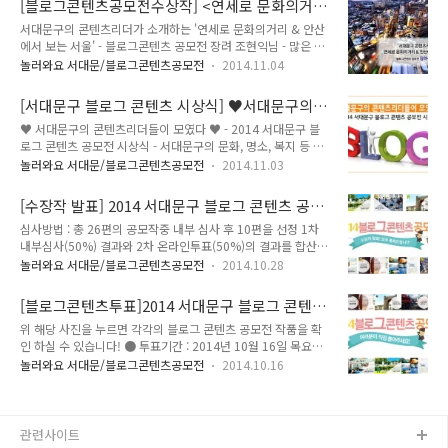
[블로그콘텐츠공모전수상작] <연세로 문화의거리
개하겠습니다!^^ 조성춘님의 콘텐츠는 서대문구에 있는 9곳, 서
게들의 정보와, 가게들의 모습이 담겨있답니다...
&안산에서 보는 서울>
서대문구의 콘텐츠리더가 소개하는 '연세로 문화의거리 & 안산
대문형무소역사관, 서대문 독립공원, 서대문안산 자락길, 서대문
에서 보는 서울' - 블로그콘텐츠 공모전 장려 조현익님 - 많은 분
봉원사, 서대문 자연사박물관, 인왕시장, 홍제동 개미마을, 홍제
들이 참여하여주시고 사랑해주신 2014 서대문구 블로그 콘텐츠
천변 걷기코스, 불광천변 걷기코스에 대하여 한번쯤 가보고 싶게
놀러와요 서대문/블로그콘텐츠공모전
2014.11.04
공모전! 소중한 콘텐츠들을 하나하나 소개하며 여러분께 공개하
만드는 멋진 사진과, 작가님이 직접 가보고 느낀 감성이 고스란
는 시간!♥ 오늘은 장려 작품(조현익님)의 '연세로 문화의거리 &
히 글에 뭍어 있습니다. 서대문구을 잘 모르시는 분에게 서대문
[서대문구 블로그 콘텐츠 시상식] ♥서대문구의
안산에서 보는 서울'을 소개하겠습니다!^^ 조현익님의 콘텐츠
구의 매력을 여행을 통하여 전달해..
콘텐츠 리더들이 모였다!!♥
♥ 서대문구의 콘텐츠리더들이 모였다 ♥ - 2014 서대문구 블
는 신촌역에서 연세대학교 정문까지 이르는 연세로 문화의 거리
로그 콘텐츠 공모전 시상식 - 서대문구의 문화, 명소, 복지 등 구
에서 열린 신촌 물총축제와 월드컵 경기 거리응원 등 신촌 연세
정 전반을 소재로 온라인 통하여 서대문구의 재미난 소재와 이야
로만이 갖고 있는 문화행사를 통해 역동성와 활기를 생생하게 보
놀러와요 서대문/블로그콘텐츠공모전
2014.11.03
기들을 알리는 것으로 구민들이 직접 참여하고 구민과 공유함으
여주고 있답니다! 서대문 안산에서 보는 서울이라는 주제로 서
로써 서대문구의 자랑거리를 구민과 함께 널리 홍보하고자 개최
울의 여러 모습과 불꽃축제를 바라보는 멋진 전경을 통하여 서대
[수장작 발표] 2014 서대문구 블로그 콘텐츠 공모
했던 2014 서대문구 블로그 콘텐츠 공모전 시상식이 10월 31
문안산이 얼마나 멋진 곳인지 소개하고 있..
전 수상작 발표
심사방법 : 총 26편의 공모작중 내부 심사 후 10편을 선정 1차
일에 열렸습니다. 수상자분들 모두모두 축하드립니다!!! - 일 시 :
내부심사(50%) 결과와 2차 온라인투표(50%)의 결과를 합산함
2014년 10월 31일 금요일 오후 3시 - 장 소 : 서대문구청 부구
- 그림을 클릭하시면 해당 콘텐츠를 확인하실 수 있습니다.
청장실 - 수상자 최우수작품 · 유현준 "[서대문 정보] 서대문에
놀러와요 서대문/블로그콘텐츠공모전
2014.10.28
숨어있는 젊음, 맛, 멋 역사를 파헤치자!" 우수작품 · 윤치영 "걸
어서 다양한 명소를 만나는 서대문구속으로" · 김승화 "서대문
[블로그콘텐츠투표]2014 서대문구 블로그 콘텐츠
가..
공모전 여러분이 직접 뽑아주세요!
위 해당 사진을 누르면 각각의 블로그 콘텐츠 공모전 작품을 확
인 하실 수 있습니다! ● 투표기간 : 2014년 10월 16일 목요일
부터 10월 24일 금요일까지 총 10편의 공모전 작품 중 두 개의
놀러와요 서대문/블로그콘텐츠공모전
2014.10.16
콘텐츠를 선택해 주세요!!! - 24편의 공모작중 1차 내부심사 결
과 상위 10편 선정 - 많은 참여 부탁드립니다!!! Create your
free online surveys with SurveyMonkey , the world's
leading questionnaire tool.
관련사이트