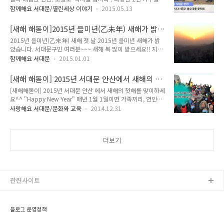
삶을 리얼한 모습으로 보여주고, 식욕을 충족시켜주는 다양한 먹
경을 한 눈에 볼 수 있는 곳! 바로 서대문 안산 해맞이를 소개할
함께해요 서대문/열린세상 이야기
2015.05.13
을거리가 함께하는 드라마! 식샤를 합시다 시즌2!! 매회 먹음직
게요! 서대문 안산 새해 해맞이 ▶ 일 시 : 2016. 1. 1. (금)
스러운 '먹방'을 선보이며 야식을 생각나게 하고 있죠!! 그 속에
06:30 ~ 08:30 (※ 일출예상시각 07:4..
[새해 해돋이]2015년 을미년(乙未年) 새해가 밝
서 발견한 서대문구! 지기와 함께 찾아볼까요~^^ '식샤를 합시
았습니다.
2015년 을미년(乙未年) 새해 첫 날 2015년 을미년 새해가 밝
다2' 속 서대문! 식샤를 합시다2 11화에서 윤두준(극중 구대영)
았습니다. 서대문구민 여러분~~~ 새해 복 많이 받으세요!! 지기
과 서현진(극중 백수지)씨가 등산을 하며 티격태격하며 등산을
는 여러분들과 함께 새해을 맞이 하고자 서대문 안산 봉수대에서
하는 모습이 그려졌는데요. 정상에 도착했을 때 모습이에요! 짠
함께해요 서대문
2015.01.01
함께 했는데요~ 많은 분들이 함께 덕담도 나누고 새해 소망을 나
~~ 바로 이곳!! 서대문 안산 정상이랍니다! '봉수대'라고 하는데
누면서 새해를 시작했답니다. 새해 추위도 잊을 만큼, 새해에 대
요!! ^^ 초등학교 동창 구대영와 백수지 티격태격하는 모습이 극
[새해 해돋이] 2015년 서대문 안산에서 새해의 첫
한 마음들이 가득했어요~ 밝은 표정으로 새해를 맞이한 현장 함
중에서 ..
해를 맞이하세요^^
[새해해돋이] 2015년 서대문 안산 에서 새해의 첫해를 맞이하세
께 떠나요~ 1월 1일 첫 해가 뜨기전 모습이에요~ 안산 봉수대에
요^^ "Happy New Year" 매년 1월 1일이면 가족끼리, 연인끼
바라보는 모습!! 한눈에 반해버렸답니다 ^^ 간절한 소망과 다짐
리, 친구끼리 혹은 혼자만의 여행으로 일출 여행 많이 가시죠~
을 엽서에 쓰고 있답니다!! 지기가 빠질 수 없겠죠?^^ 2015년
사랑해요 서대문/문화와 교육
2014.12.31
새해에 처음 떠오르는 해를 보며 일년의 다짐을 새롭게 하는 시
새해의 모습을 남기고자~ 귀여운 양들이 가득한 포토존에서 기
간이 다가왔습니다. 올해에는 각자가 세운 계획이 작심삼일이 되
념사진도 촬칵!!! 드디어 모습을 드러낸!! 2015년 첫 태양~ 저마
지 않기를 바라며, 해돋이 멀리 갈 필요 있나요? 청양의 해를 맞
다의 소..
더보기
이하는 해맞이를 통해 구민이 한자리에 모여 이웃과 함께 덕담을
나누고 새해 소망을 나누는 가까운 서대문 안산에서 희망찬 새해
를 기원해 보세요~! (출처 이미지상 표기 - Joyhan's joyful
photo-life) 2015 서대문 안산 해맞이 일시 : 2015. 1. 1(목)
06:30~08:30 (※일출시각 : 07:..
관련사이트
블로그 운영정책