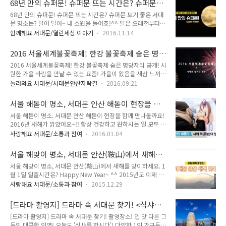
68년 만의 슈퍼문! 슈퍼문 뜨는 시간은? 슈퍼문
경이 한 눈에 보이는 곳으로 유명한 곳인데요. 해맞이 명소로도
는 이유는 바로 둥근..
보기 좋은 서대문 명소는?
68년 만의 슈퍼문! 슈퍼문 뜨는 시간은? 슈퍼문 보기 좋은 서대
최고겠죠~ tong지기와 함께 새해 해맞이 함께해요!! 2017년 서
문 명소는? 달아 달아~ 내 소원을 들어죠!^^ 달은 오래전부터
대문 안산 해맞이 ○ 일 시 : 2017. 1. 1. (일) 06:30 ~ 08:30 ○
소원을 들어주는 상징처럼 생각되어져 왔는데요. 오늘, 1948년
장 소 : 서대문 안산 봉수대 ○ 행사내용 - 따뜻한 순두부, 온음료
함께해요 서대문/열린세상 이야기
2016.11.14
이후 68년만에 가장 크고 밝은 '슈퍼문'이 찾아옵니다! '슈퍼
나누기(장소 : 만남의 광장 입구) - 새해 포토존(장소 : 봉수대),
문'은 달이 지구와 가장 가까워졌을 때 나타나는 크고 밝은 보름
소망풍선 날리기(장..
2016 서울세계불꽃축제! 한강 불꽃축제 숨은 명
달이에요. 68년 만에 만나는 가장 큰 슈퍼문~ 소원 하나씩 준비
당자리 공개!
2016 서울세계불꽃축제! 한강 불꽃축제 숨은 명당자리 공개! 시
하셔야겠죠!! ^^ :: 슈퍼문 뜨는 시간은? 11월 14일, 달이 뜨는
원한 가을 바람을 만날 수 있는 요즘! 가을이 왔음을 새삼 느끼고
시각은 서울 기준 오후 5시 29분, 부산 기준 5시 24분입니다. 자
있는 하루 하루 인데요~ 이맘때쯤 생각나는 축제 바로 '불꽃축
세한 시각은 한국천문연구원 천문우주지식정보 홈페이지에서
놀러와요 서대문/서대문안산자락길
2016.09.21
제'인데요~ ^^ 밤하늘을 수놓은 불꽃을 보기위해 많은 분들이
참고해주세요! * 홈페이지 바로가기 ▶
모이는 서울 대표 축제중 하나죠! 한강에서 열리는 축제인데
http://astro.kasi.re.kr/main/mainpage.aspx 달은 가장 크
서울 해돋이 명소, 서대문 안산 해돋이 현장을 함
tong지기가 갑자기 무슨일로 소개를 하냐고요? 불꽃축제 숨은
게..
께 만나볼까요!
서울 해돋이 명소. 서대문 안산 해돋이 현장을 함께 만나볼까요!
명당자리가 바로 '서대문'에 있기 때문이에요~ 시크릿 정보! 지
2016년 새해가 밝았어요~!! 항상 건강하고 원하시는 일 모두 이
금 바로 공개합니다~ ^^ 짠! 영상 잘 보셨나요? 이곳은 바로 서
루시는 한 해 되세요 ^^ TONG지기는 새해를 맞아 서대문 안산
대문 안산 정상이에요~ 서울 전경을 한 눈에 볼 수 있는 곳인데
사랑해요 서대문/소통과 참여
2016.01.04
해돋이 현장에 함께 했는데요. 떠오르는 태양을 보면서 두손 꼭~
요. 이미 해돋이 명소로도 유명한 곳입니다! 이곳에서 '불꽃축
모아 저마다의 소원을 빌었답니다. 서대문 안산 해맞이 현장을
제'가 볼 수 있냐고요? 네!! 있습니다!! 확인해볼까요~ ▲ 사진출
서울 해맞이 명소, 서대문 안산(鞍山)에서 새해를
TONG지기와 함께 만나볼까요~ 봉수대를 올라가기 전 따뜻한
처 : 제2회 서..
맞이하세요. 1월 1일 일출시간은?
서울 해맞이 명소, 서대문 안산(鞍山)에서 새해를 맞이하세요. 1
순두부와 음료수를 나누면서 마음을 전했어요. 새해인사와 덕담
월 1일 일출시간은? Happy New Year~ ^^ 2015년도 이제 3
을 나누면서 새해 아침을 시작했답니다. 2016년이 무슨 해인지
일 밖에 남지 않았어요! 유종의 미 거두고 계시죠? 2016년 새해
다들 알고 계시죠? 붉은 원숭이의 해를 맞아 원숭이들과 함께 하
사랑해요 서대문/소통과 참여
2015.12.29
맞이! 여러분은 어떤 계획을 세우고 계신가요? 많은 분들이 새해
는 포토존이 마련되었어요. 붉은 원숭이의 기운을 받아 2016년
에 처음 떠오르는 해를 보면서 새해 다짐을 하는 시간을 가지는
모두 행복하세요~ ^^ 새해 소망을 다짐하는 '소망엽서쓰기'에
[드라마 촬영지] 드라마 속 서대문 찾기! <식샤를
데요. 해돋이 계획 세우셨나요? 포항 호미곶, 정동진, 지리산 천
한 글자 한 글자..
합시다2>촬영장소! 윤두준, 서현진 등산장소!
[드라마 촬영지] 드라마 속 서대문 찾기! 촬영장소! 입 맛 다른 그
왕봉 등 많은 해돋이 명소가 있는데요. 서울에서 가기에는 가까
들의 매콤한 인연! 오늘도 '식샤를 합시다'! 다양한 1인 가구들의
운 거리가 아니죠!! 서울에서 해돋이를 볼 수 있는 곳! 서울의 전