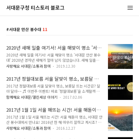
서대문구청 티스토리 블로그
서대문 안산 봉수대
11
2020년 새해 일출 여기서! 서울 해맞이 명소 '서
대문 안산 봉수대'
2020년 새해 일출 여기서! 서울 해맞이 명소 '서대문 안산 봉수
대' 2020년 경자년 새해가 얼마 남지 않았습니다. 새해 일출을
보며 새로운 다짐을 계획하고 계신가요?? 서울 도심 속 해맞이
사랑해요 서대문/소통과 참여
2019.12.30
명소 '서대문 안산 봉수대'에서 함께 해요!! 서대문 안산 봉수대
는 서울 전경을 한 눈에 볼 수 있는 곳입니다. 이곳에서 새해 첫
2017년 정월대보름 서울 달맞이 명소, 보름달 뜨
해를 보며 사랑하는 사람들과 덕담을 나누고, 소망을 빌며 새롭
는 시간은?
2017년 정월대보름 서울 달맞이 명소, 보름달 뜨는 시간은? 달
게 시작해보세요 :) 2020년 서대문구 안산 해맞이 행사● 일 시
아 달아~~ ♬ 이번주 이벤트! 바로 '정월대보름'을 소개할까 합
: 2020. 1. 1.(수) 06:30 ~ 08:30 ※ 일출 예상시각 : 07시 47분
니다. 2017년 정월 대보름은 2월 11일 토요일입니다. 음력으로
● 장 소 : 서대문구 안산 봉수대 인근● 주관/후원 : 서대문문화
함께해요 서대문/열린세상 이야기
2017.02.06
는 1월 15일 인데요~ 이날은 우리 세시풍속에서 가장 중요한 날
원, 우리은행● 행사내용 : 새해 덕담 나누기, 새해 기원문 낭독,
로 생각하는 날이기도 합니다. 우리나라 세시풍속에서 보름달이
차(온음료) 나누기, 새해 포토존 ..
2017년 1월 1일 서울 해뜨는 시간! 서울 해돋이
가지는 뜻이 아주 강하기 때문 아닐까합니다. 이날은 부럼과 함
명소, 서대문 안산 봉수대에서 만나요!
2017년 1월 1일 서울 해뜨는 시간! 서울 해돋이 명소, 서대문 안
께 오곡밥을 먹는 풍습이 있답니다. 그외에도 달맞이, 쥐불놀이,
산 봉수대에서 만나요! 2016년 한 해 마무리 잘하고 계시죠? 다
지신밟기 등 다양한 풍속이 내려오고 있습니다. 지난번 Tong지
사다난 했던 2016년... 내년에는 좋은 일들이 많았으면 좋겠어
기가 소개한 오곡밥 레시피 기억하시죠? 전기밥솥으로 간편하게
사랑해요 서대문/소통과 참여
2016.12.27
요!! 2017년 힘차게 함께 출발해볼까요? 2017년 1월 1일, 서대
만들수 있는 오곡밥 만드는 법! 아래 사진을 클릭하시면 해당 페
문 안산 봉수대에서 새해 해맞이 행사를 진행합니다! 서울의 전
이지에서 자세히 볼 수 있답니다! 정월 대보름이 가장 기다려지