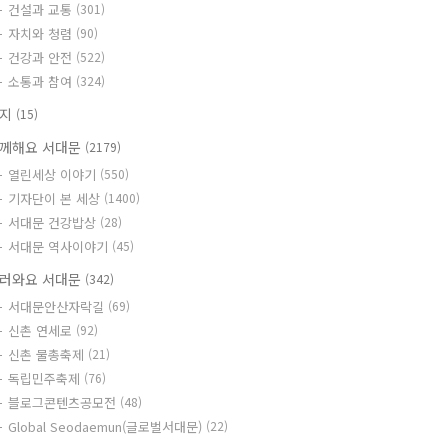
건설과 교통
(301)
자치와 청렴
(90)
건강과 안전
(522)
소통과 참여
(324)
공지
(15)
께해요 서대문
(2179)
열린세상 이야기
(550)
기자단이 본 세상
(1400)
서대문 건강밥상
(28)
서대문 역사이야기
(45)
러와요 서대문
(342)
서대문안산자락길
(69)
신촌 연세로
(92)
신촌 물총축제
(21)
독립민주축제
(76)
블로그콘텐츠공모전
(48)
Global Seodaemun(글로벌서대문)
(22)