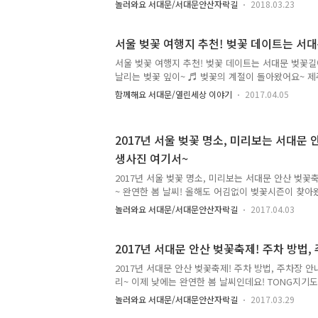
놀러와요 서대문/서대문안산자락길
2018.03.23
꽃명소인 '서대문 안산'은 음악과 함께 벚꽃을 즐길 
합니다. 안산은 숲속에 벚나무길이 이어져 평지의 벚
합니다. 여의도 윤중로, 석촌호수에 이어 가장 늦게 
서울 벚꽃 여행지 추천! 벚꽃 데이트는 서
다운 음악을 배경으로 벚꽃잎 흩날리는 안산 자락길
서울 벚꽃 여행지 추천! 벚꽃 데이트는 서대문 벚꽃길
합니다. 2018 서대문 안산자락길 벚꽃음악회 서대
날리는 벚꽃 잎이~ ♬ 벚꽃의 계절이 돌아왔어요~ 
찾는 시민들이 해마다 늘어, 올해는 더욱 다양한 장르
에서 벚꽃의 모습을 볼 수 있는데요!! 서울도 조금씩
며집니다..
함께해요 서대문/열린세상 이야기
2017.04.05
하고 있습니다~ ^^ 하지만 행복한 고민!! 어디로 벚
시죠! 오늘 TONG지기가 「서울 벚꽃 여행지」를 
에 있는 벚꽃명소 지금부터 함께 알아봐요~ 서대문 안
2017년 서울 벚꽃 명소, 미리보는 서대문 
해드릴 곳은 서울의 대표 벚꽃 명소 「서대문 안산」
생사진 여기서~
산벚나무, 왕벚나무 등 3,000여 그루의 다양한 벚꽃
있어요! 편하게 쉴 수 있는 '벚꽃 광장', 음악이 함께하
2017년 서울 벚꽃 명소, 미리보는 서대문 안산 벚꽃
~ 완연한 봄 날씨! 올해도 어김없이 벚꽃시즌이 찾아
습을 드러낼것 같은데요! 그때까지 기다리기 힘들다 
놀러와요 서대문/서대문안산자락길
2017.04.03
로 미리 만나보는 시간을 준비했답니다! ^^ 서대문 
까요~?^^ 서대문 벚꽃 나라로 입성!! 서대문 안산에는
무, 산벚나무, 왕벚나무 3,000여 그루를만날 수 있
2017년 서대문 안산 벚꽃축제! 주차 방법,
특징 중 하나는 바로 자연 속에서 벚꽃을 만날 수 있
2017년 서대문 안산 벚꽃축제! 주차 방법, 주차장 안
속에서 이렇게 자연과 함께 할 수 있는 벚꽃 명소가 또
리~ 이제 낮에는 완연한 봄 날씨인데요! TONG지기도 
이라고 해서 높이 올라가야 하나? 생각하고 있으신건 아
대문의 봄이 기다려지는 이유, 벚꽃 때문입니다! 서대
놀러와요 서대문/서대문안산자락길
2017.03.29
문 안산자락길 벚꽃음악회'가 4월 7일(금)부터 9일(