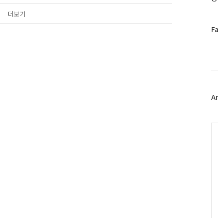
시기가 가장 빠른 곳인 제주
 만날 수 있을 전망이에요.
더보기
설레입니다!! ..
페
F
이
스
북
트
위
터
플
A
러
그
인
C