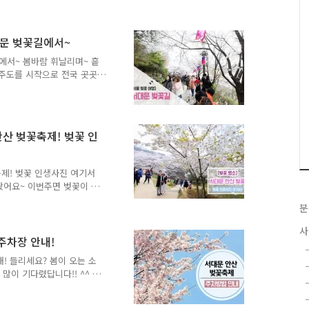
수 있어서 특별한 곳이기도
꽃들이 지기 시작할 때 만개
벚꽃을 떠나보내는 곳, 아름
대문 벚꽃길에서~
 벚꽃엔딩에 여러분을 초대
에서~ 봄바람 휘날리며~ 흩
문 안산자락길 벚꽃음악회를
제주도를 시작으로 전국 곳곳
의 수준 높은 공연으로 꾸
 벚꽃의 향기로 물들기 시작
꽃을 보러가면 좋을까 고민되
소개해드릴게요! 서대문 곳곳
산 벚꽃길 가장 먼저 소개
안산 벚꽃축제! 벚꽃 인
 벚꽃입니다. 수양벚나무,
 나무를 자연 속에서 만날 수
는 '벚꽃음악회', 튤립도..
축제! 벚꽃 인생사진 여기서
왔어요~ 이번주면 벚꽃이 모
하시는 분들을 위해~ 사진으
분
안산의 벚꽃 지금부터 만나볼
 수령 40~50년의 수양벚나
사
답니다! 서대문 안산 벚꽃의
 주차장 안내!
다는 점이에요! 서울 도심
내! 들리세요? 봄이 오는 소
 있을까요?^^ 혹시, 자연
많이 기다렸답니다!! ^^ 서
니죠? 10분 정도..
문 안산에서 열리는 '서대
일)까지 열리게 됩니다. 많이