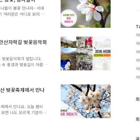
 정류장에서 하차 하시면 옆으
길을 따라 올라오세요 ~ 벚
봄나들이 봄꽃 만나러~ 서대
하지 않았지만 이번 주..
! 여러분은 어디로 보러 가
한 시간! 봄꽃 구경 갈만
끼실 준비 되셨죠?? ^^사진
T
을 기운을 느낄 수 있었죠!!
서
다. 곧 우리 곁으로 찾아올
문 안산자락길 벚꽃음악회
서
안산 벚꽃축제를 시작으로 다
일정은 4월 8일 ~ 4월 10
서
기가 ..
락길 벚꽃음악회가 열립니다.
서
 속 풍경과 벚꽃길이 아름
서
다. 벚꽃과 음악을 함께 즐
 포크, 락, 크로스오버까지 다
서
 풍경을 마음속에 담아가세
니다~ :: 2016 서대문 안산
안산 벚꽃축제에서 만나
0(일) 오후 2시 7시 장 소 :
최
최
드림뮤지컬, 노니, 정초롱,
근
축제에서 만나요. 오늘 봄비
글
 보면 나도 모르게 기분이
과
 우리를 찾아올 봄꽃 때문이
최
인
인기가 많은 벚꽃은 언제쯤
기
와 함께 알아봐요! 2016년
 강수량이 많을 것으로 예상
글
공