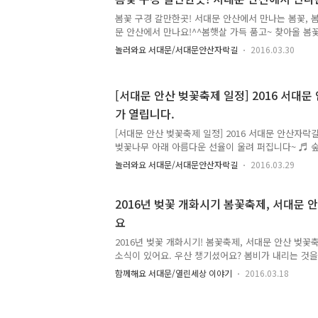
7713, 7738 ▷서대문구청 정류장 하차 서대문구청
로 올라가는 길이 보여요! 벚꽃이 살짝 보이시죠? 이 
봄꽃 구경 갈만한곳! 서대문 안산에서 만나는 봄꽃, 
꽃을 보면서 올라오시면 됩니다 ^^ 아직 벚꽃이 만개
문 안산에서 만나요!^^봄햇살 가득 품고~ 찾아올 봄꽃
세요? 여러분의 봄나들이 계획에 도움을 드리고자 준비
놀러와요 서대문/서대문안산자락길
2016.03.30
한곳, 서대문 안산의 봄꽃을 소개해 드릴게요 ~ 봄 느
으로 만나는 서대문의 봄!! 출발~~~ 사진만으로도 봄
^^ 서대문 안산으로 오시면 오감으로 느낄 수 있답니
[서대문 안산 벚꽃축제 일정] 2016 서대
봄꽃! 조금만 더 참고 기다려주세요~ 4월, 서대문 
가 열립니다.
양한 봄꽃을 만날 수 있어요!! ^^ 서대문 안산 벚꽃축제 
일까지 열리게 됩니다. 자세한 일정은 내일!! TONG지
[서대문 안산 벚꽃축제 일정] 2016 서대문 안산자
벚꽃나무 아래 아름다운 선율이 울려 퍼집니다~ ♬ 숲
다운 안산에서 봄향기 가득 품은 벚꽃음악회가 열립니
놀러와요 서대문/서대문안산자락길
2016.03.29
길 수 있는 곳!! 올해는 클래식, 뮤지컬, 국악, 재즈,
양한 장르의 공연을 준비 했답니다. 꿈결 같은 봄의
요. '2016 서대문 안산 벚꽃음악회'에 여러분을 초대합
2016년 벚꽃 개화시기 봄꽃축제, 서대문 
자락길 벚꽃음악회 일정 일 시 : 2016. 4. 8(금) ~ 4.1
요
연희벚꽃쉼터 공연장 출 연 진 : 동물원, 여행스케치, 
타틀즈밴드 외 주최·주관 : 서대문구 ..
2016년 벚꽃 개화시기! 봄꽃축제, 서대문 안산 벚꽃
소식이 있어요. 우산 챙기셨어요? 봄비가 내리는 것을
좋아지지 않으세요 ^^ 촉촉하게 봄비가 내리고 나면
함께해요 서대문/열린세상 이야기
2016.03.18
겠죠 ~ 기분 좋아지고 설레는 봄, 봄꽃 중에서 가장 
만날 수 있을까요? 2016년 봄꽃 개화시기 TONG지기
벚꽃 개화시기 올해는 날씨가 평년보다 기온이 높고,