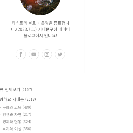
티스토리 블로그 운영을 종료합니
다.(2023.7.1.) 서대문구청 네이버
블로그에서 만나요!
류 전체보기
(5157)
랑해요 서대문
(2618)
문화와 교육
(480)
환경과 자연
(217)
경제와 협동
(324)
복지와 여성
(356)