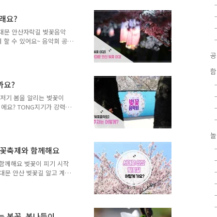
주셔서 너무 감사합니다! 대
 수 있습니다. 혹시 개인차
실래요?
법과 주차장을 안내해 드릴게
이루어집니다!! 일방통행 안내
서대문 안산자락길 벚꽃음악
구간까지는 ..
함께 할 수 있어요~ 음악회 공
주시고요~ 낮에 만나는 벚꽃
 지니고 있답니다. 서대문
! 청사초롱과 함께 할 수
함
력~ 은은한 색을 뽐내고 있답
까요?
친 벚꽃이 형형색색 물들었
낮에 보는 벚꽃과 또다른 매력
기저기 봄을 알리는 벚꽃이
'러브썸'과 함..
에요? TONG지기가 강력하
는 '서대문 안산자락길 벚
지 열리게 됩니다. 혹시 대중
. 주차공간이 협소해요..
놀
다!! 그래도 난! 차를 이
벚꽃축제와 함께해요
 서대문 안산 벚꽃축제 주차
대문구청 주차장은 주말에 무
 함께해요 벚꽃이 피기 시작
지만 오전부터 만차가 될것으
대문 안산 벚꽃길 알고 계
서대문 안산 벚꽃길 가는길~
고개를 들고 인사를 하고 있
선 신촌역 4번출구 ▷ 마을
선 홍제역 4번출구 ▷ 버스
는 봄꽃, 봄나들이