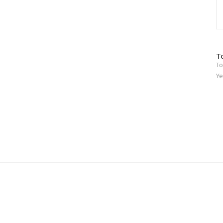
방
T
To
문
자
Ye
수