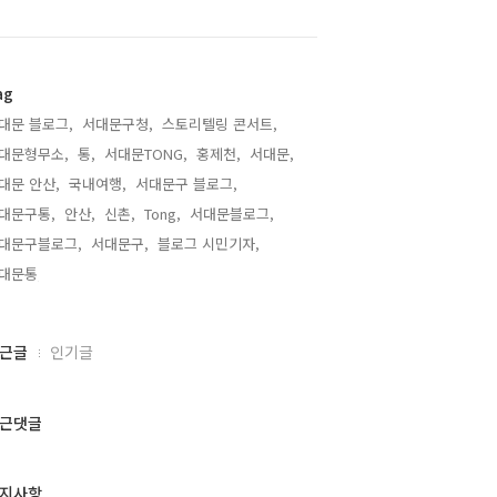
ag
대문 블로그,
서대문구청,
스토리텔링 콘서트,
대문형무소,
통,
서대문TONG,
홍제천,
서대문,
대문 안산,
국내여행,
서대문구 블로그,
대문구통,
안산,
신촌,
Tong,
서대문블로그,
대문구블로그,
서대문구,
블로그 시민기자,
대문통,
근글
인기글
근댓글
지사항