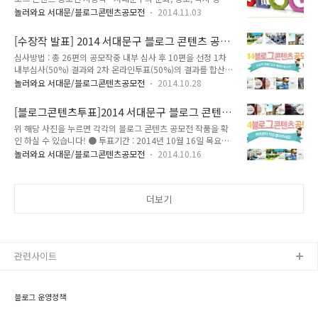
정 전반을 소재로 온라인 통하여 서대문구의 재미난 소재와 이야
로만이 갖고 있는 문화행사를 통해 역동성와 활기를 생생하게 보
놀러와요 서대문/블로그콘텐츠공모전
2014.11.03
기들을 알리는 것으로 구민들이 직접 참여하고 구민과 공유함으
여주고 있답니다! 서대문 안산에서 보는 서울이라는 주제로 서
로써 서대문구의 자랑거리를 구민과 함께 널리 홍보하고자 개최
울의 여러 모습과 불꽃축제를 바라보는 멋진 전경을 통하여 서대
[수장작 발표] 2014 서대문구 블로그 콘텐츠 공모
했던 2014 서대문구 블로그 콘텐츠 공모전 시상식이 10월 31
문안산이 얼마나 멋진 곳인지 소개하고 있..
전 수상작 발표
심사방법 : 총 26편의 공모작중 내부 심사 후 10편을 선정 1차
일에 열렸습니다. 수상자분들 모두모두 축하드립니다!!! - 일 시 :
내부심사(50%) 결과와 2차 온라인투표(50%)의 결과를 합산함
2014년 10월 31일 금요일 오후 3시 - 장 소 : 서대문구청 부구
- 그림을 클릭하시면 해당 콘텐츠를 확인하실 수 있습니다.
청장실 - 수상자 최우수작품 · 유현준 "[서대문 정보] 서대문에
놀러와요 서대문/블로그콘텐츠공모전
2014.10.28
숨어있는 젊음, 맛, 멋 역사를 파헤치자!" 우수작품 · 윤치영 "걸
어서 다양한 명소를 만나는 서대문구속으로" · 김승화 "서대문
[블로그콘텐츠투표]2014 서대문구 블로그 콘텐츠
가..
공모전 여러분이 직접 뽑아주세요!
위 해당 사진을 누르면 각각의 블로그 콘텐츠 공모전 작품을 확
인 하실 수 있습니다! ● 투표기간 : 2014년 10월 16일 목요일
부터 10월 24일 금요일까지 총 10편의 공모전 작품 중 두 개의
놀러와요 서대문/블로그콘텐츠공모전
2014.10.16
콘텐츠를 선택해 주세요!!! - 24편의 공모작중 1차 내부심사 결
과 상위 10편 선정 - 많은 참여 부탁드립니다!!! Create your
free online surveys with SurveyMonkey , the world's
더보기
leading questionnaire tool.
관련사이트
블로그 운영정책