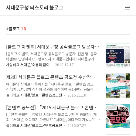
서대문구청 티스토리 블로그
블로그
16
[블로그 이벤트] 서대문구청 공식블로그 방문자
'천만 명' 돌파 이벤트!
[블로그 이벤트] 서대문구청 공식블로그 방문자 '천만 명' 돌파
이벤트! 안녕하세요~ 행복도시 서대문구입니다! 서대문구가 공
식 운영하고 있는 티스토리 블로그가 지난 11월 14일을 맞아 누
사랑해요 서대문/소통과 참여
2018.12.17
적 방문자 수 '천만 명'을 돌파했어요~^^ 서대문구청 공식 블로
그는 지난 2011년 개설해 올해로 8년째를 맞이했습니다. 블로
제3회 서대문구 블로그 콘텐츠 공모전 수상작 발
그를 방문하는 모든 분들께 서대문구의 정책, 문화행사, 생활정
표 "모두 축하드려요"
여러분의 참여로 이루어지는 "서대문구 블로그 콘텐츠 공모
보, 맛집, 꿀팁 등 보다 유익한 소식과 정보를 알려드리기 위해
전"1차, 2차, 3차 심사의 결과를 합산하여 총14편의 공모작 중
매일 매일 노력해 왔는데요. 많은 분들께서 서대문구청 공식 블
최종 6편이 선정되었어요~서대문을 사랑해주시는 여러분의 마
로그를 아끼고 사랑해주신 덕분이라고 생각합니다. 감사해요!
놀러와요 서대문/블로그콘텐츠공모전
2015.11.10
음에 감사드립니다. ^0^그럼 수상작을 만나러 가볼까요 최우수
또한 서대문구의 소식을 발 빠르게 전해주셨던 블로그기자단 여
작품 : 서대문구 가볼만한 곳 모두 모여라, best9 우수 작품 : 아
러분의 취재가 있었기에 가능했습니다. 서대문구 블로그를 아끼
[콘텐츠 공모전] 「2015 서대문구 블로그 콘텐츠
는 만큼 보인다 "서대문형무소역사관" 견학 우수 작품 : 서대문
고 사랑해주신 모든 분들께 진심으로..
공모전」개최! "서대문, 어디까지 가봤니?"
[콘텐츠 공모전] 『2015 서대문구 블로그 콘텐츠 공모전』개
형무소역사관 - 광복 70주년을 맞아 서울 가볼만한 곳 장려 작품
최! "서대문, 어디까지 가봤니?" "서대문, 어디까지 가봤니?" 드
: 서울 벽화마을 여행 '홍제동 개미마을 장려 작품 : 2015 서대문
디어! 제3회 블로그 콘텐츠 공모전을 개최합니다!! 서대문의 소
독립민주축제 후기 장려 작품 : 서대문구 대표 힐링 명소 안산 숲
놀러와요 서대문/블로그콘텐츠공모전
2015.07.27
소하지만 특별한 이야기와 대표적인 서대문의 명소와 자랑거리,
/ 서대문 안산 자락길 여러분의 참여로 이번 블로그 콘텐츠 공모
문득 스치는 서대문에서의 추억과 감성들을 우리 함께 이야기 해
전도 성공적으로 마쳤답니다. 아쉽게 수상하지 못한 여러분께도