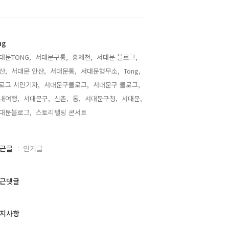
ag
대문TONG,
서대문구통,
홍제천,
서대문 블로그,
산,
서대문 안산,
서대문통,
서대문형무소,
Tong,
로그 시민기자,
서대문구블로그,
서대문구 블로그,
내여행,
서대문구,
신촌,
통,
서대문구청,
서대문,
대문블로그,
스토리텔링 콘서트,
근글
인기글
근댓글
지사항