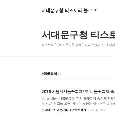
서대문구청 티스토리 블로그
서대문구청 티스
티스토리 블로그 운영을 종료합니다.(2023.7.1.) 
불꽃축제
8
2016 서울세계불꽃축제! 한강 불꽃축제 숨
2016 서울세계불꽃축제! 한강 불꽃축제 숨은 명당자
을 만날 수 있는 요즘! 가을이 왔음을 새삼 느끼고 있
때쯤 생각나는 축제 바로 '불꽃축제'인데요~ ^^ 밤
놀러와요 서대문/서대문안산자락길
2016.09.21
해 많은 분들이 모이는 서울 대표 축제중 하나죠! 한