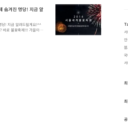
s leading questionnaire
 숨겨진 명당! 지금 알
T
명당! 지금 알려드릴게요!^^
 바로 불꽃축제!!! 가을이
서
이번 주말 한강에서 펼쳐집
안
간 동안 대한민국을 찾는 많
하지만 불꽃축제를 보러 한강
블
 아쉬워 하는 분들이 많답니
국
소개해 드릴께요!! 바로 사
 헤헤~ 지기가 좋아하는 곳~
서
에 들어오고, 하늘의 별이
최
최
근
글
과
최
인
기
글
공