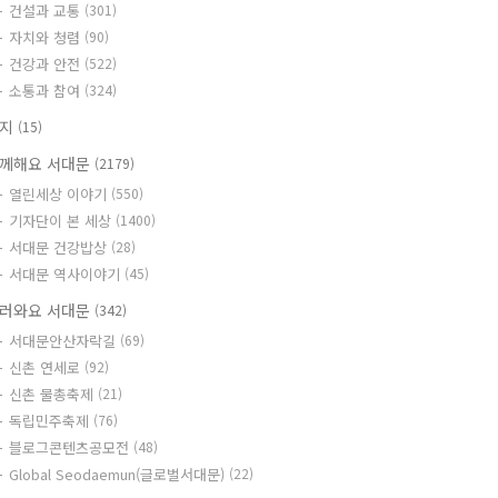
건설과 교통
(301)
자치와 청렴
(90)
건강과 안전
(522)
소통과 참여
(324)
공지
(15)
께해요 서대문
(2179)
열린세상 이야기
(550)
기자단이 본 세상
(1400)
서대문 건강밥상
(28)
서대문 역사이야기
(45)
러와요 서대문
(342)
서대문안산자락길
(69)
신촌 연세로
(92)
신촌 물총축제
(21)
독립민주축제
(76)
블로그콘텐츠공모전
(48)
Global Seodaemun(글로벌서대문)
(22)