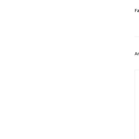
페
F
이
스
북
트
위
터
플
A
러
그
인
C