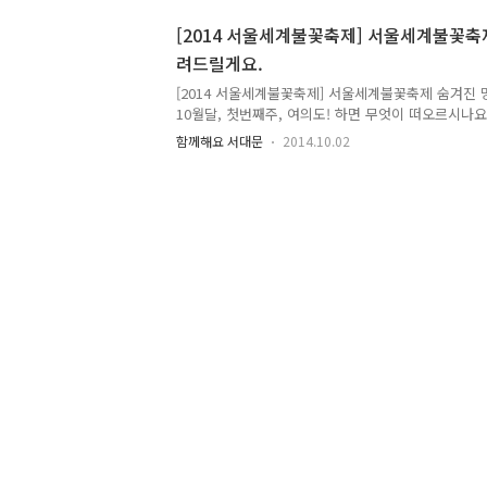
online surveys with SurveyMonkey , the world'
tool.
[2014 서울세계불꽃축제] 서울세계불꽃축제
려드릴게요.
[2014 서울세계불꽃축제] 서울세계불꽃축제 숨겨진 
10월달, 첫번째주, 여의도! 하면 무엇이 떠오르시나요?
오면 어김없이 찾아오는 불꽃놀이의 향연이 드디어 
함께해요 서대문
2014.10.02
니다~ 연인들에게는 필수 데이트 코스이자 축제의 기
은 관광객들에게도 꼭 추천하는 밤하늘의 불꽃쇼!! 
에 가면 많은 인파와 소음들로 제대로 구경을 못해서
다! 하지만 여러분을 위하여 불꽃축제 숨겨진 명당을 
진으로 보는 이 곳이랍니다~!! 어디신지 궁금하시죠?
서대문 안산 정상인 봉수대랍니다~ 서울 하늘이 한눈
땅에..