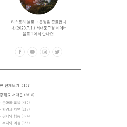
티스토리 블로그 운영을 종료합니
다.(2023.7.1.) 서대문구청 네이버
블로그에서 만나요!
류 전체보기
(5157)
랑해요 서대문
(2618)
문화와 교육
(480)
환경과 자연
(217)
경제와 협동
(324)
복지와 여성
(356)