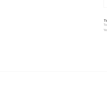
방
T
To
문
자
Ye
수