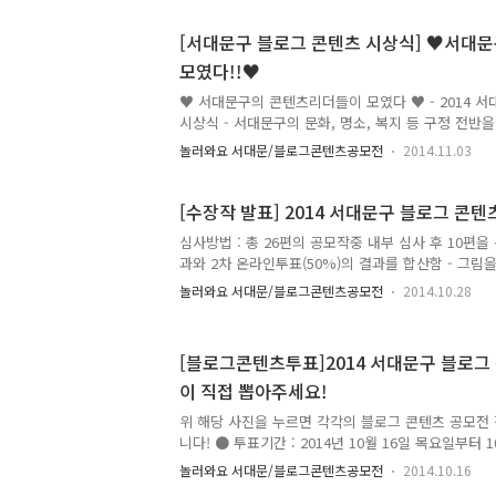
산에서 보는 서울'을 소개하겠습니다!^^ 조현익님의
대학교 정문까지 이르는 연세로 문화의 거리에서 열
[서대문구 블로그 콘텐츠 시상식] ♥서대
경기 거리응원 등 신촌 연세로만이 갖고 있는 문화행
모였다!!♥
생생하게 보여주고 있답니다! 서대문 안산에서 보는
여러 모습과 불꽃축제를 바라보는 멋진 전경을 통하
♥ 서대문구의 콘텐츠리더들이 모였다 ♥ - 2014 
진 곳인지 소개하고 있..
시상식 - 서대문구의 문화, 명소, 복지 등 구정 전반
대문구의 재미난 소재와 이야기들을 알리는 것으로 
놀러와요 서대문/블로그콘텐츠공모전
2014.11.03
민과 공유함으로써 서대문구의 자랑거리를 구민과 함
던 2014 서대문구 블로그 콘텐츠 공모전 시상식이 10
상자분들 모두모두 축하드립니다!!! - 일 시 : 2014년
[수장작 발표] 2014 서대문구 블로그 콘
- 장 소 : 서대문구청 부구청장실 - 수상자 최우수작품 
심사방법 : 총 26편의 공모작중 내부 심사 후 10편을 
대문에 숨어있는 젊음, 맛, 멋 역사를 파헤치자!" 우수
과와 2차 온라인투표(50%)의 결과를 합산함 - 그
양한 명소를 만나는 서대문구속으로" · 김승화 "서대문
확인하실 수 있습니다.
놀러와요 서대문/블로그콘텐츠공모전
2014.10.28
[블로그콘텐츠투표]2014 서대문구 블로그
이 직접 뽑아주세요!
위 해당 사진을 누르면 각각의 블로그 콘텐츠 공모전 
니다! ● 투표기간 : 2014년 10월 16일 목요일부터 
편의 공모전 작품 중 두 개의 콘텐츠를 선택해 주세요!!
놀러와요 서대문/블로그콘텐츠공모전
2014.10.16
내부심사 결과 상위 10편 선정 - 많은 참여 부탁드립니다!!!