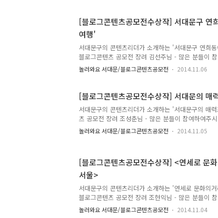
tong지기가 갑자기 무슨일로 소개를 하냐고요? 불
'서대문'에 있기 때문이에요~ 시크릿 정보! 지금 바로 
[블로그콘텐츠공모전수상작] 서대문구 연희
잘 보셨나요? 이곳은 바로 서대문 안산 정상이에요~ 
여행'
있는 곳인데요. 이미 해돋이 명소로도 유명한 곳입니다
볼 수 있냐고요? 네!! 있습니다!! 확인해볼까요~ ▲ 사진
서대문구의 콘텐츠리더가 소개하는 '서대문구 연희동에
블로그콘텐츠 공모전 장려 김선주님 - 많은 분들이
2014 서대문구 블로그 콘텐츠 공모전! 소중한 콘텐
놀러와요 서대문/블로그콘텐츠공모전
2014.11.06
러분께 공개하는 시간!♥ 오늘은 장려 작품(김선주님)
촌까지 '일상여행''을 소개하겠습니다!^^ 김선주님
까지 도보여행을 하며 바라보는 서대문구 구석구석의
[블로그콘텐츠공모전수상작] 서대문의 매력
에서 시작된 여행은 신촌 연세로까지 이어진답니다.
서대문구의 콘텐츠리더가 소개하는 '서대문구의 매력포
는 공간이고, 길이지만, 낯선 이에게는 일상이 낯설게
츠 공모전 장려 조성춘님 - 많은 분들이 참여하여주시
들게 만드는 일상사진을 통해 작가님의 여행길에 나타
구 블로그 콘텐츠 공모전! 소중한 콘텐츠들을 하나하
들의 모습이 담겨있답니다...
놀러와요 서대문/블로그콘텐츠공모전
2014.11.05
하는 시간!♥ 오늘은 장려 작품(조성춘님)의 '서대문
하겠습니다!^^ 조성춘님의 콘텐츠는 서대문구에 있는
서대문 독립공원, 서대문안산 자락길, 서대문 봉원사,
[블로그콘텐츠공모전수상작] <연세로 문
시장, 홍제동 개미마을, 홍제천변 걷기코스, 불광천
서울>
가보고 싶게 만드는 멋진 사진과, 작가님이 직접 가
글에 뭍어 있습니다. 서대문구을 잘 모르시는 분에게
서대문구의 콘텐츠리더가 소개하는 '연세로 문화의거리 
통하여 전달해..
블로그콘텐츠 공모전 장려 조현익님 - 많은 분들이
2014 서대문구 블로그 콘텐츠 공모전! 소중한 콘텐
놀러와요 서대문/블로그콘텐츠공모전
2014.11.04
러분께 공개하는 시간!♥ 오늘은 장려 작품(조현익님)