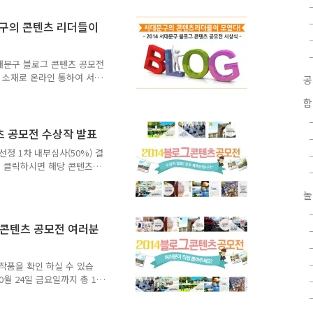
 콘텐츠는 신촌역에서 연세
린 신촌 물총축제와 월드컵
문구의 콘텐츠 리더들이
사를 통해 역동성와 활기를
 서울이라는 주제로 서울의
여 서대문안산이 얼마나 멋
서대문구 블로그 콘텐츠 공모전
을 소재로 온라인 통하여 서
구민들이 직접 참여하고 구
함
께 널리 홍보하고자 개최했
월 31일에 열렸습니다. 수
 10월 31일 금요일 오후 3시
텐츠 공모전 수상작 발표
· 유현준 "[서대문 정보] 서
선정 1차 내부심사(50%) 결
작품 · 윤치영 "걸어서 다
림을 클릭하시면 해당 콘텐츠를
 가..
놀
 콘텐츠 공모전 여러분
작품을 확인 하실 수 있습
10월 24일 금요일까지 총 10
! - 24편의 공모작중 1차
 Create your free