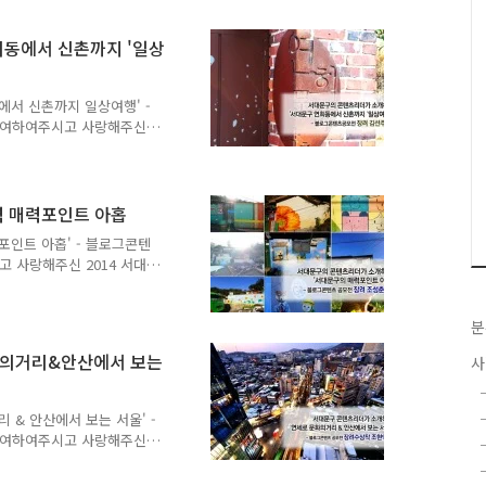
꽃축제 숨은 명당자리가 바로
공개합니다~ ^^ 짠! 영상
동에서 신촌까지 '일상
서울 전경을 한 눈에 볼 수
! 이곳에서 '불꽃축제'가
출처 : 제2회 서..
서 신촌까지 일상여행' -
 참여하여주시고 사랑해주신
츠들을 하나하나 소개하며 여
의 '서대문구 연희동에서 신
의 콘텐츠는 연희동에서 신촌
 일상이야기입니다. 연희동
 매력포인트 아홉
 누구에게는 일상으로 다가오
인트 아홉' - 블로그콘텐
 다가오지요, 한번쯤 빠져
고 사랑해주신 2014 서대문
난 가게들의 정보와, 가게
나 소개하며 여러분께 공개
의 매력포인트 아홉'을 소개
 9곳, 서대문형무소역사관,
분
 서대문 자연사박물관, 인왕
화의거리&안산에서 보는
사
변 걷기코스에 대하여 한번쯤
보고 느낀 감성이 고스란히
 서대문구의 매력을 여행을
& 안산에서 보는 서울' -
 참여하여주시고 사랑해주신
츠들을 하나하나 소개하며 여
의 '연세로 문화의거리 & 안