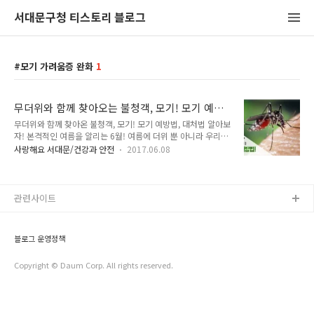
서대문구청 티스토리 블로그
모기 가려움증 완화
1
무더위와 함께 찾아오는 불청객, 모기! 모기 예방
법, 대처법 알아보자!
무더위와 함께 찾아온 불청객, 모기! 모기 예방법, 대처법 알아보
자! 본격적인 여름을 알리는 6월! 여름에 더위 뿐 아니라 우리를
괴롭히는 것이 하나 더 있죠.. 바로 여름철 불청객 모기입니다!
사랑해요 서대문/건강과 안전
2017.06.08
모기에 물리면 어른, 아이 할 것 없이 간지러움을 참기 힘들고,
염증 때문에 고생을 하게 되는데요. 특히 피부가 연약한 아이들
은 더 고통을 받기도 하죠. 이런 모기, 피하는게 상책일까요? 예
방할 수 없을까요? TONG지기와 함께 여름철 모기 예방법에 대
관련사이트
해 자세히 알아볼까요 ^^ 모기 '너는 누구냐?' 모기는 전 세계
3,500여 종이 분포하고 있고 우리나라에 56종이 서식하고 있습
니다. 비행 높이 한계는 7~8m 정도(건물 2~3층 높이)입니다.
블로그 운영정책
심한 근시(1~2m)지만 뛰어난 후각(30m 밖)을 가지고 있습니
다..
Copyright © Daum Corp. All rights reserved.