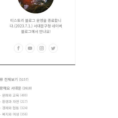
티스토리 블로그 운영을 종료합니
다.(2023.7.1.) 서대문구청 네이버
블로그에서 만나요!
류 전체보기
(5157)
랑해요 서대문
(2618)
문화와 교육
(480)
환경과 자연
(217)
경제와 협동
(324)
복지와 여성
(356)