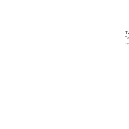
방
T
To
문
자
Ye
수