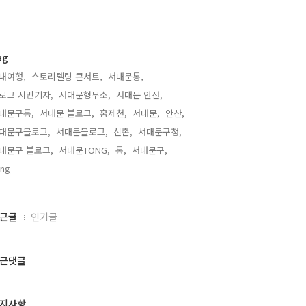
ag
내여행,
스토리텔링 콘서트,
서대문통,
로그 시민기자,
서대문형무소,
서대문 안산,
대문구통,
서대문 블로그,
홍제천,
서대문,
안산,
대문구블로그,
서대문블로그,
신촌,
서대문구청,
대문구 블로그,
서대문TONG,
통,
서대문구,
ng,
근글
인기글
근댓글
지사항