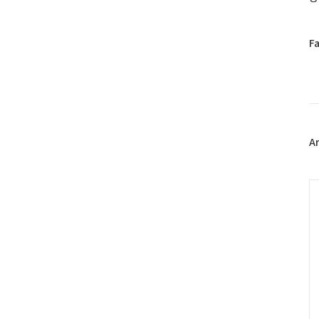
페
F
이
스
북
트
위
터
플
A
러
그
인
C