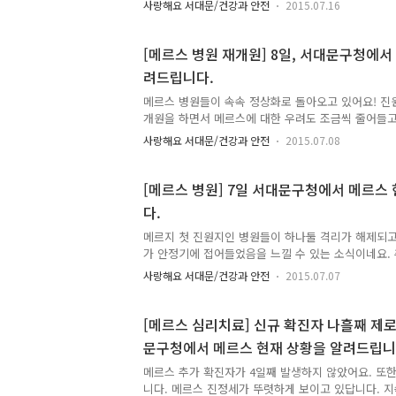
사랑해요 서대문/건강과 안전
2015.07.16
시 한번 힘을 내서 침체된 경제가 살아날 수 있었으면
세요! 전국 발생현황 ▶ 치료중 환자수 : 17명 ▶ 퇴원
제수 : 16,432명 ▶ 확진 환자수 : 186명 ▶ 사망자
[메르스 병원 재개원] 8일, 서대문구청에서
접촉자 : 2명 ▶ 단춘 접촉자 : 1명 ※ 자가격리자 2
려드립니다.
상없음 ※ 능동감시자 1명 : 전화 모니터링 결과 이상
대비 5명 -> 3명으로 감소
메르스 병원들이 속속 정상화로 돌아오고 있어요! 진
개원을 하면서 메르스에 대한 우려도 조금씩 줄어들고
세를 찾아가고 있답니다. 종식되기 전까지는 항상 조
사랑해요 서대문/건강과 안전
2015.07.08
경써주시고요. 서대문구도 메르스 상황이 매일 좋아지
촉자 분들도 모두 해제되었어요~ 모두 함께 노력한 결
주세요!! 전국 발생현황 ▶ 치료중 환자수 : 35명 ▶ 
[메르스 병원] 7일 서대문구청에서 메르스
해제수 : 15,669 ▶ 확진 환자수 : 186명 ▶ 사망자
다.
접촉자수 : 6명 ※ 단순 접촉자(6명) : 전화 모니터
수 : 전일 대비 8명 -> 6명으로 감소 여러분의 노력으.
메르지 첫 진원지인 병원들이 하나둘 격리가 해제되고
가 안정기에 접어들었음을 느낄 수 있는 소식이네요.
생하지 않았고, 사망자도 없었습니다. 메르스가 완전
사랑해요 서대문/건강과 안전
2015.07.07
위생에 신경써주세요!! 모두 함께 끝까지 힘내주세요!
환자수 : 36명 ▶ 퇴원 환자수 : 117명 ▶ 격리 해제수
: 186명 ▶ 사망자수 : 33명 우리구 현황 ▶ 밀접 접
[메르스 심리치료] 신규 확진자 나흘째 제로
: 6명 ※ 자가외출제한조치(2명) : 격리상태 및 건강
문구청에서 메르스 현재 상황을 알려드립니
출제한 및 건강상태 이상 없음 ※ 단순 접촉자(6명) 
음 ※ 현 관리자수 : 전일 대비 10명 -> 8..
메르스 추가 확진자가 4일째 발생하지 않았어요. 또
니다. 메르스 진정세가 뚜렷하게 보이고 있답니다. 