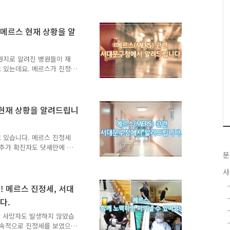
 합니다. 끝까지 함께 해주
 환자수 : 133명 ▶ 격리 해
수 : 36명 우리구 현황 ▶ 밀접
 메르스 현재 상황을 알
명 : 격리상태 및 건강상채 이
없음 ※ 현 관리자수 : 전일
원지로 알려진 병원들이 재
 있는데요. 메르스가 진정
심해주세요!! 개인위생에 신
고 있답니다. 특히 밀접 접
과겠죠!! 끝까지 함께 힘내
퇴원 환자수 : 118명 ▶ 격리
 현재 상황을 알려드립니
수 : 33명 우리구 현황 ▶ 단순
링 결과 이상없음 ※ 현관리자
.
 있습니다. 메르스 진정세
 추가 확진자도 닷새만에 발
분
히 종식될 때까지 항상 개인
 전국 발생현황 ▶ 치료중
사
 : 15,419명 ▶ 확진 환자수
촉자수 : 2명 ▶ 단순 접촉자수
! 메르스 진정세, 서대
상태 이상없음 - 감시결과 외
다.
: 전화 모니터링 결과 이상없
한 사망자도 발생하지 않았습
지속적으로 진정세를 보였으