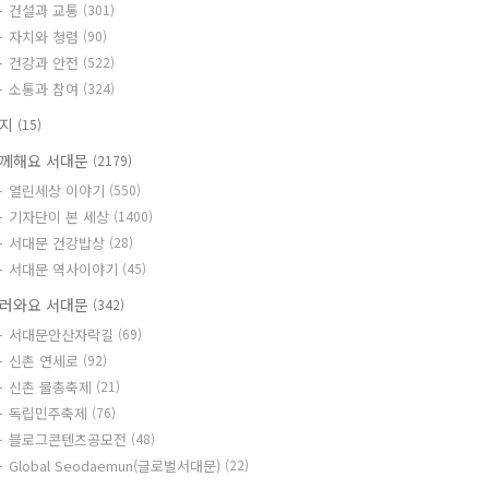
건설과 교통
(301)
자치와 청렴
(90)
건강과 안전
(522)
소통과 참여
(324)
공지
(15)
께해요 서대문
(2179)
열린세상 이야기
(550)
기자단이 본 세상
(1400)
서대문 건강밥상
(28)
서대문 역사이야기
(45)
러와요 서대문
(342)
서대문안산자락길
(69)
신촌 연세로
(92)
신촌 물총축제
(21)
독립민주축제
(76)
블로그콘텐츠공모전
(48)
Global Seodaemun(글로벌서대문)
(22)