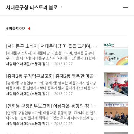
서대문구청 티스토리 블로그
마을이야기
4
[서대문구 소식지] 서대문마당 '마을을 그리며, 행
복을 꿈꾸다' 우리마을 이야기!
[서대문구 소식지] 서대문마당 '마을을 그리며, 행복을 꿈꾸다'
우리마을 이야기! 서대문구 소식지 '서대문 마당' 벌써 11월이네
요. 완연한 가을을 느낄 수 있는 서대문구! 이번 11월호에는 어
사랑해요 서대문/소통과 참여
2015.10.27
떤 내용이 담겼을까요! 서대문의 소식을 만나볼까요! 2면 "우리
마을 이야기" 3면 "기획특집" 4면 "공감소통" 5면 "희망나눔"
[홍제2동 구정업무보고회] 홍제2동 행복한 마을
6면 "구정소식" 7면 "건강지킴이" 8면 "문화나들이" 9면 "배
이야기 한마당
[홍제2동 구정업무보고회] 홍제2동 행복한 마을이야기 한마당
움나들이" 10면 "의회소식" 11면 "시정소식" 12면 "일자리,
마을이야기를 진행하다보니 한주가 벌써 끝나가네요! 마을 각자
교육" 서대문마당은 서대문구 홈페이지
의 이야기를 들려주는 시간은 정말 의미있는 시간인거 같아요.
(http://www.sdm.go.kr/news/media/madang.do) 에서
사랑해요 서대문/소통과 참여
2015.02.27
행복한 마을을 만들기 위해 노력하시는 홍제2동의 주민들을 함
도 보실 수 있습니다.
께 만나볼까요~ 지기와 함께 홍제2동 주민센터로 GO GO~ 민
[연희동 구정업무보고회] 아름다운 동행의 장 "하
요 공연으로 주민화합 한마당을 시작해 주셨어요! 우리 가락을
나되는 연희이야기"
[연희동 구정업무보고회] 아름다운 동행의 장 『하나되는 연희
통해서 홍제2동의 이야기를 들을 수 있는 시간이였는데요. 구성
이야기』 날로 알차게 채워지고 있는 우리네 이야기! 셋째 날, 오
진 가락에 담긴 홍제2동의 모습을 상상하게 되었답니다! 행복한
늘은 지기의 일터가 속해있는 연희동을 찾았어요! 연희동 자치
홍제2동의 이야기를 한눈에 볼 수 있는 "행복한 마을이야기 한
사랑해요 서대문/소통과 참여
2015.02.26
회관에서 주민 여러분의 만날 수 있었는데요! 연희동은 어떠한
마당"이 이어졌어요! 홍제2동 주민들의 행복한 표정만으로도 마
이야기로 채워졌을지 지금 바로 만나러 가볼까요!! 다채로운 음
을 분위기를 느낄 수 있었답니다. 행복한 마을을 만들기 위해 항