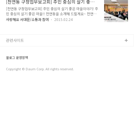
[천연동 구정업무보고회] 주민 중심의 살기 좋은
색을 표현해주는 오카리나 연주로 시작했어요! 아름다운 선율이
상 노력하시는 주민 여러분들의 모습! 너무..
마을이야기!
[천연동 구정업무보고회] 주민 중심의 살기 좋은 마을이야기! 주
우리의 마음을 따뜻하게 해주었는데요~ 오카리나를 통해 주민
민 중심의 살기 좋은 마을!! 천연동을 소개해 드릴게요~ 천연동
여러분 모두가 하나가 되는 느낌을 받았답니다!!^^ 흐뭇한 미소
주민센터에서 열린 주민과의 소통시간!! 서대문구의 대표 전통
를 짓게 해준 오카니나 연주!! 감사합니다~^^ 막간을 이용해 서
사랑해요 서대문/소통과 참여
2015.02.24
시장인 '영천시장'이 있는 곳이기도 하죠~ 지금부터 TONG지기
로의 손을 잡고 눈을 바라보며!! 따뜻함을 나누는 시간을 가졌어
가 천연동 이야기를 소개해 드립니다!! ^^ 많은 천연동 주민들이
요~ 노래도 부르며 잠깐이지만 즐거운 시간을 함께 했어요!!^^
찾아주셨어요~ 밝은 미소로 서로의 안부를 물으시며 이야기를
치매예방에 좋은 체조까지!! 알찬 ..
나누는 모습에 천연동의 정을 느낄 수 있었어요!!^^ 노인종합복
관련사이트
지관 크로버S합주단 여러분의 연주가 이어졌어요! 연주로 이야
기하는 천연동 이야기~ 음악으로 느껴지는 천연동의 모습 느껴
지시나요?^^ 밝은 표정 하나로 모든것이 설명이 되네요~^0^
블로그 운영정책
주민 여러분이 만든 동영상!! 직접 제작해주신 영상을 통해서 천
연동의 이야기를 전해주셨어요~ 영천..
Copyright © Daum Corp. All rights reserved.