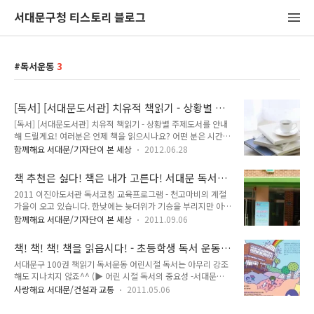
서대문구청 티스토리 블로그
독서운동
3
[독서] [서대문도서관] 치유적 책읽기 - 상황별 주
제도서를 안내해 드릴게요!
[독서] [서대문도서관] 치유적 책읽기 - 상황별 주제도서를 안내
해 드릴게요! 여러분은 언제 책을 읽으시나요? 어떤 분은 시간
여유가 있을 때 그 시간을 활용하기 위해서, 또 어떤 분은 차분하
함께해요 서대문/기자단이 본 세상
2012.06.28
게 마음을 가라앉히고 싶을 때, 또 어떤 분은 흥미와 재미를 위해
서 책을 읽습니다. 그리고 아마 많은 분들이 '치유'를 위해서 책
책 추천은 싫다! 책은 내가 고른다! 서대문 독서
을 읽으실 거라 짐작해 봅니다. 일상을 살아가면서 누군가에 의
코칭 프로그램 <엄마는 독서코치, 나는 독서선수,
2011 이진아도서관 독서코칭 교육프로그램 - 천고마비의 계절
해, 또는 무엇에 의해 상처를 받았을 때 그 상처를 치유하기 위한
우리는 독서가족>
가을이 오고 있습니다. 한낮에는 늦더위가 기승을 부리지만 아침
하나의 방법이 바로 독서가 될 수 있지요. 책의 내용이 나와 같은
저녁 선선한 바람과 높은 하늘은 가을이 멀지 않음을 느끼게 합
상처를 극복한 내용일 때에는 그 속에서 용기를 얻기도 하고, 혹
함께해요 서대문/기자단이 본 세상
2011.09.06
니다. 가을은 독서하기 좋은 계절이지요. 독서가 중요한 건 다 알
은 극복한 내용이 아니라 상처받은 내용 그 자체라 할 지라도 나
지만 책 보다는 게임이나 TV를 더 좋아하는 우리 아이들에게 어
와 같은 감정을 책 속에서 공유할 수 있다면 그것만으로도 치유
책! 책! 책! 책을 읽읍시다! - 초등학생 독서 운동
떻게 독서 지도를 해야 할까 고민되시죠? 그래서 서대문구에서
가 되기도 합..
<100권 책 읽기>
서대문구 100권 책읽기 독서운동 어린시절 독서는 아무리 강조
는 2011 이진아도서관 독서코칭 교육프로그램 '엄마는 독서코
해도 지나치지 않죠^^ (▶ 어린 시절 독서의 중요성 -서대문
치, 나는 독서선수, 우리는 독서가족'을 준비했어요. 교육은 남가
100권 책읽기 사업) 서대문구에서 독서운동을 시작합니다.
좌 새롬 어린이도서관에서 8월 26일부터 12월 9일까지 매주 금
사랑해요 서대문/건설과 교통
2011.05.06
'100권' 이라는 수치가 등장하고 권장도서가 선정되어 있지만,
요일 오전 10시~12시까지 총 16차시, 32시간 진행됩니다. 책
동기 부여를 위해 제시한 것일 뿐, 읽은 책이 100권에 크게 못 미
읽는 아이로 만들고 싶다면 독서 코칭 하세요. 벤자민 플랭클린