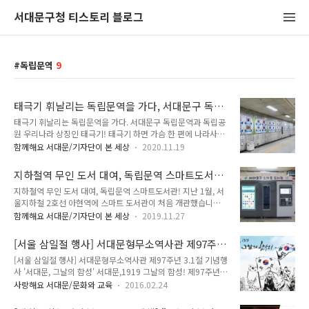
서대문구청 티스토리 블로그
독립문역
9
태극기 휘날리는 독립문역을 가다, 서대문구 독립
문역과 독립공원
태극기 휘날리는 독립문역을 가다. 서대문구 독립문역과 독립공
원 우리나라 상징인 태극기! 태극기 하면 가슴 한 편에 나라사랑
의 마음이 느껴져요. 나라에 기쁜 날이나 슬픈 날에 태극기를 게
함께해요 서대문/기자단이 본 세상
2020.11.19
양하지요. 우리나라의 상징인 태극기에 대한 역사를 한눈에 볼
수 있도록 해 놓은 지하철 3호선 독립문역이 있는데요. 독립문역
지하철역 무인 도서 대여, 독립문역 스마트도서
옆에 독립공원과 서대문 형무소 역사관이 있기 때문에 다른 지하
관!
지하철역 무인 도서 대여, 독립문역 스마트도서관! 지난 1월, 서
철역과 다르게 테마 있는 역으로 꾸며 놓았어요. ▲ 3호선 독립
울지하철 2호선 아현역에 스마트 도서관이 처음 개관했습니다.
문 역사 내 지난번 이곳을 다녀왔는데요. 독립문 역사 내 벽면에
이후 3호선 홍제역에도 스마트 도서관이 추가로 개관했고, 최근
태극기를 주제로 하여 태극기의 네 가지 색 푸른빛, 빨간빛, 흰
함께해요 서대문/기자단이 본 세상
2019.11.27
에는 3호선 독립문역에도 스마트 도서관이 개관했답니다. '스마
빛, 검은빛과 4괘에서 오는 강렬한 애국적 이미지를 과거 우리
트 도서관'은 바쁜 현대인들이 지하철에서 쉽게 책을 빌리고 반
민족의 독립정신을 바탕으로 함양된 국민적 윤리감과 국가관을
[서울 삼일절 행사] 서대문형무소역사관 제97주
납할 수 있도록 무인으로 운영되는 도서관입니다.직접 책을 고르
통일의 의지로 표현하여 정거장의..
년 3.1절 기념행사 '서대문, 1919 그날의 함성'
[서울 삼일절 행사] 서대문형무소역사관 제97주년 3.1절 기념행
고 미리 발급받은 회원증을 통해 도서를 빌리거나 반납을 할 수
사 '서대문, 그날의 함성' 서대문,1919 그날의 함성! 제97주년
있는데요. 무엇보다도 지하철 역사 내에 위치해 있어서 지하철이
3.1절을 맞이하여 우리나라 독립운동의 대표적인 현장인 서대문
운행하는 시간동안 자유롭게 책을 빌리고 반납할 수 있다는 점이
사랑해요 서대문/문화와 교육
2016.02.24
형무소역사관에서 삼일절 기념행사가 열립니다. 태극기와 맨손
최고의 장점인것 같습니다. 출퇴근 시간에도 이용할 수 있어서
으로 평화운동을 전개했던 선조들의 정신을 이어받아 그날의 아
너무 좋겠죠?! :) 스마트 도서관은 도서를 구비해 놓고 직접 빌릴