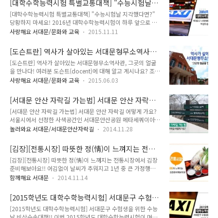
[대학수학능력시험 특별교통대책] "수능시험날
픔과 감동을 생생하게 전달하는 3.1독립만세운동 거리행진과 대
책을 고를 수 있습니다. 인..
지각했다면?" 당황하지 마세요!
[대학수학능력시험 특별교통대책] "수능시험날 지각했다면?"
동놀이가 펼쳐진답니다. 3월1일은 많은 분들과 함께 할 수 있도
당황하지 마세요! 2016년 대학수학능력시험이 하루 앞으로 다
록 서대문형무소역사관을 무료로 개방해요. 함께 해주실꺼죠? ::
가왔어요. 많이 떨리고 긴장되시죠. 수험생 여러분 편의를 돕기
서대문형무소역사관 제97주년 3.1절 기념행사 행 사 명 : 서대
사랑해요 서대문/문화와 교육
2015.11.11
위해 특별교통대책을 마련하였어요. 수험생 이동시간에 시내(마
문, 1919 그날의 함성! 일 시 : 2016.3. 1.(화) 09:00 ~ 18:00
을)버스를 집중 배치하고 관내 택시업체의 수험생 무료비상 수
장 소 : 서대문형무소역사관 주 최 : 서대문구도시관리공단 ..
[도슨트란] 역사가 살아있는 서대문형무소역사관,
송차량 지원하게 되었답니다. 서대문구 2016년 대학수학능력시
그곳의 얼굴을 만나다!
[도슨트란] 역사가 살아있는 서대문형무소역사관, 그곳의 얼굴
험 수험생 수송지원에 대해 TONG지기와 알아봐요! 수험생 무
을 만나다! 여러분 도슨트(docent)에 대해 알고 계시나요? 조금
료 비상수송차량○ 관내 운수업체 무료 비상수송차량 제공 - 배
생소하시죠! 가르치다라는 뜻의 라틴어에서 유래된 docere에서
치장소 : 아현역, 신촌역, 홍제역, 독립문역, 서대문역, 가좌역 등
사랑해요 서대문/문화와 교육
2015.06.03
유래된 말이에요. 미술관, 박물관 등에서 전문적인 지식으로 이
- 지원내용 : 수험생 무료 수송실시 (근무시간 06:30 ~ 08:10) -
해를 도와주는 역할을 해주시죠~ 서대문에 자리잡고 있는 서대
참여업체 현황 연번 운수업체명 지원대수 배치장소 연락처 비고
[서대문 안산 자락길 가는법] 서대문 안산 자락길
문형무소역사관, 이곳에도 도슨트분들이 많은 역할을 해주시는
1 스카이택시(주) ..
어떻게 가요?
[서대문 안산 자락길 가는법] 서대문 안산 자락길 어떻게 가요?
데요. 애국지사들이 투옥되었던 역사의 현장에서 관람객에게 서
서울시에서 선정한 사색공간인 서대문안산공원 메타세쿼이아
대문형무소의 역사와 의미에 대해 전문적인 해설서비스를 제공
숲에서 한 해동안 지기가 열심히 달려온 자취를 보면서 정리의
해 주고 계십니다. 호국보훈의 달을 맞아 도슨트 여러분을 지기
놀러와요 서대문/서대문안산자락길
2014.11.28
시간을 가지는 와중! 아주 중요한 것을 발견했답니다. 바로 서대
가 만나봤답니다. Q. 역사 체험 내용에 대해 듣고싶습니다. 서대
문 안산 자락길을 가는법을 소개해드린 적이 없다는 것이죠!! 너
문형무소는 근현대사의 현장이 그대로 남아있는 곳이에요. 그래
[김장][전통시장] 따뜻한 정(情)이 느껴지는 전통
무나 예쁘고, 아름다운 서대문 안산 자락길인데 많은 분들에게
서 학생들에게 체험효과가 큽니다. 체험학습..
시장에서 김장준비해보아요!!
[김장][전통시장] 따뜻한 정(情)이 느껴지는 전통시장에서 김장
알려드리고자 되돌아오는 발걸음이 빨라졌답니다^^ 그래서 준
준비해보아요!! 어김없이 날씨가 추워지고 1년 중 큰 가정행사
비한 안산자락길 가는법! 함께 걸으실래요?? ★ 서대문 안산 자
김장철이 돌아왔습니다. 벌써 김장을 끝낸 가정도 있고 이제 김
락길 지도 ★ 서대문 안산 자락길 교통편 ⊙ 진입로 하나 : 지하
함께해요 서대문
2014.11.14
장을 준비하는 가정도 있는데요. 서울시농수산식품유통공사가
철 3호선 독립문역 5번 출입구를 이용해주세요. ⊙ 진입로 둘 :
4인기준 기준으로 김장재료 구입비용을 조사하여 발표하였습니
서대문구청서대문보건소 버스정류장(13-156) 일반 567 간선
[2015학년도 대학수학능력시험] 서대문구 수험생
다. 올해 서울시 김장 비용은 4인기준으로 유통업체는 평균
110A, 153 지선 7017..
을 위한 수능날 비상수송대책!!
[2015학년도 대학수학능력시험] 서대문구 수험생을 위한 수능
210,390원 전통시장은 176,950원으로 나타났습니다. 이는 전
날 비상수송대책!! 이번 2015학년도 대학수학능력시험이 며칠
통시장이 유통업체보다 평균적으로 약 16%가 더 저렴하게 나타