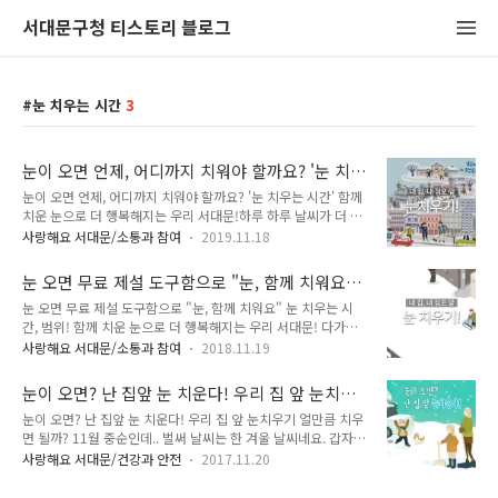
서대문구청 티스토리 블로그
눈 치우는 시간
3
눈이 오면 언제, 어디까지 치워야 할까요? '눈 치
우는 시간'
눈이 오면 언제, 어디까지 치워야 할까요? '눈 치우는 시간' 함께
치운 눈으로 더 행복해지는 우리 서대문!하루 하루 날씨가 더 쌀
쌀해지고 있습니다. 겨울이 코 앞으로 다가왔는데요. 겨울이 되
사랑해요 서대문/소통과 참여
2019.11.18
면 찾아오는 눈!! 눈이 오면 우리 집, 점포 앞 도로, 지붕에 내린
눈을 치워주세요!! 눈이 오면 어떻게 해야 할까요?□ 가정에서-
눈 오면 무료 제설 도구함으로 "눈, 함께 치워요"
집, 점포 앞 도로, 지붕에 내린 눈을 치우고, 집 주변 빙판길에 모
눈 치우는 시간, 범위!
눈 오면 무료 제설 도구함으로 "눈, 함께 치워요" 눈 치우는 시
래나 제설제를 뿌려 안전 사고에 대비한다.- 노후가옥은 지붕,
간, 범위! 함께 치운 눈으로 더 행복해지는 우리 서대문! 다가오
벽, 계량기, 수도관 등을 미리 점검, 수리한다. □ 외출 시- 미끄
는 겨울, 눈이 오면 우리 집, 점포 앞 도로, 지붕에 내린 눈을 치워
러지지 않도록 바락이 넓은 운동화, 등산화, 보온 장갑을 착용하
사랑해요 서대문/소통과 참여
2018.11.19
주세요!! TONG지기와 함께 하는 겨울철 대비하기~ 함께 알아
고 가급적 지하철·버스 등 대중교통을 이용한다. □ 자동차 이용
볼까요^^ 눈 치우는 시간 ● 주간 : 눈이 그친 후 4시간 이내 ●
시- 눈 피해 대비용 안전장구(스노우체인, 부스터체인, 견인로..
눈이 오면? 난 집앞 눈 치운다! 우리 집 앞 눈치우
야간 : 다음 날 오전 11시까지 ※ 단, 눈이 10cm 이상 오는 날은
기 얼만큼 치우면 될까?
눈이 오면? 난 집앞 눈 치운다! 우리 집 앞 눈치우기 얼만큼 치우
24시간 이내 ※ 2006년부터 건축물관리자의 제설·제빙에 관한
면 될까? 11월 중순인데.. 벌써 날씨는 한 겨울 날씨네요. 갑자기
조례 시행 눈 치우는 범위 ▲ 사진=서울시 제설대책 리플렛 ※
추워진 날씨에 적응 안되시죠!? 추위가 일찍 찾아오면서 곳곳 눈
2006년부터 서울특별시 건축물관리자의 제설·제빙에 관한 조
사랑해요 서대문/건강과 안전
2017.11.20
이 내린다는 예보도 들리고요. 올 겨울에는 눈이 많이 온다는 이
례 시행 ※ 2018년부터 서울특별시 서대문구 건축물관리자의
야기까지 들리네요. 여러분은 눈이 내리면 어떤 생각이 떠오르세
제설·제빙에 관한 조례 시행 눈이 오면 이렇게 해주세요! ○ ..