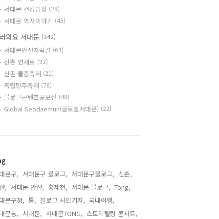
서대문 건강밥상
(28)
서대문 역사이야기
(45)
러와요 서대문
(342)
서대문안산자락길
(69)
신촌 연세로
(92)
신촌 물총축제
(21)
독립민주축제
(76)
블로그콘텐츠공모전
(48)
Global Seodaemun(글로벌서대문)
(22)
ag
대문구,
서대문구 블로그,
서대문구블로그,
신촌,
산,
서대문 안산,
홍제천,
서대문 블로그,
Tong,
대문구청,
통,
블로그 시민기자,
국내여행,
대문통,
서대문,
서대문TONG,
스토리텔링 콘서트,