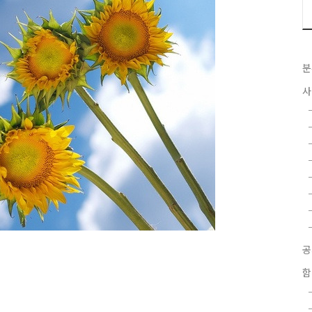
분
사
함