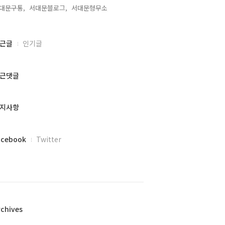
대문구통,
서대문블로그,
서대문형무소,
근글
인기글
근댓글
지사항
acebook
Twitter
rchives