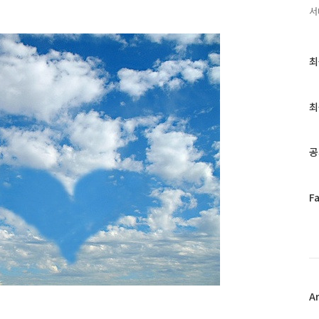
서
최
최
근
글
과
최
인
기
글
공
페
F
이
스
북
트
위
터
플
A
러