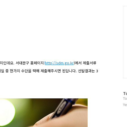
그
인
C
까지인데요.
서대문구 홈페이지
(
http://sdm.go.kr
)에서 제출서류
, 메일 중 한가지 수단을 택해 제출해주시면 된답니다.
선발결과는 3
방
T
To
문
자
Ye
수