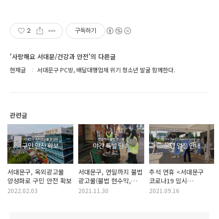
2
구독하기
'사랑해요 서대문/건강과 안전'의 다른글
현재글
서대문구 PC방, 배달대행업체 위기 청소년 발굴 함께한다.
관련글
서대문구, 옥외광고물
서대문구, 연말까지 불법
추석 연휴 <서대문구
양성화로 구민 안전 확보
광고물(불법 현수막,
코로나19 임시
입간판, 배너 등) 야간
선별검사소> 운영 일정
2022.02.03
2021.11.30
2021.09.16
특별 단속
안내