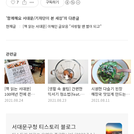
7
구독하기
'함께해요 서대문/기자단이 본 세상'의 다른글
현재글
[책 읽는 서대문] 이해인 글모음 "사랑할 땐 별이 되고"
관련글
[책 읽는 서대문]
[생활 속 꿀팁] 간편한
시원한 다슬기 된장
100여년 전에 쓴
믹서기 청소법(feat.
해장국 맛있게 만드는
러브레터를 읽다 "칼릴
달걀껍데기)
방법 "다슬기 효능,
2021.08.24
2021.08.23
2021.08.11
지브란의 러브레터"
영양성분"
서대문구청 티스토리 블로그