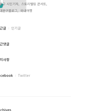
로그 시민기자,
스토리텔링 콘서트,
대문구블로그,
국내여행,
근글
인기글
근댓글
지사항
acebook
Twitter
rchives