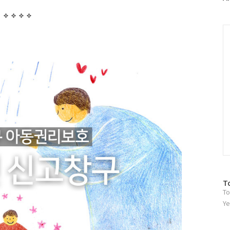
러
그
인
C
방
T
To
문
자
Ye
수