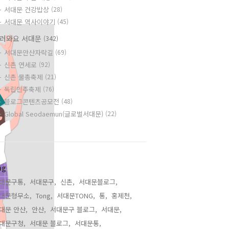
서대문 건강밥상
(28)
서대문 역사이야기
(45)
러와요 서대문
(342)
서대문안산자락길
(69)
신촌 연세로
(92)
신촌 물총축제
(21)
독립민주축제
(76)
블로그콘텐츠공모전
(48)
Global Seodaemun(글로벌서대문)
(22)
ag
대문구통,
서대문구,
신촌,
서대문블로그,
대문형무소,
Tong,
서대문TONG,
통,
홍제천,
대문 안산,
안산,
서대문구 블로그,
서대문,
대문구청,
서대문 블로그,
서대문통,