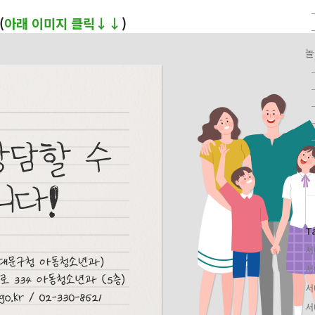
(
아래 이미지 클릭↓↓
)
놀
T
서
서
서
서