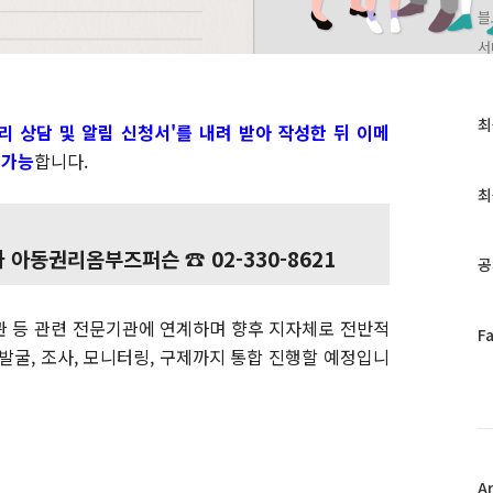
블
서
최
최
리 상담 및 알림 신청서'를 내려 받아 작성한 뒤 이메
근
 가능
합니다.
글
과
최
인
기
 아동권리옴부즈퍼슨 ☎ 02-330-8621
글
공
관 등 관련 전문기관에 연계하며 향후 지자체로 전반적
페
F
굴, 조사, 모니터링, 구제까지 통합 진행할 예정입니
이
스
북
트
위
터
플
A