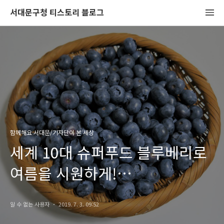
서대문구청 티스토리 블로그
함께해요 서대문/기자단이 본 세상
세계 10대 슈퍼푸드 블루베리로
여름을 시원하게!
'블루베리오미자탄산수'
알 수 없는 사용자
2019. 7. 3. 09:52