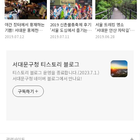
야간 장터에서 횡재하는
2019 신촌물총축제 후기
서울 트레킹 명소
기쁨! 서대문 홍제천
'서울 도심에서 즐기는
'서대문 안산 자락길'
폭포장 현장!
물놀이'
스탬프투어는 덤으로~
2019.07.12
2019.07.11
2019.06.28
서대문구청 티스토리 블로그
티스토리 블로그 운영을 종료합니다.(2023.7.1.)
서대문구청 네이버 블로그에서 만나요!
구독하기
관련사이트