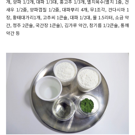
개, 양파 1/2개, 대파 1/3대, 홍고추 1/3개, 멸치육수(멸치 1줌, 건
새우 1/2줌, 양파껍질 1/2줌, 대파뿌리 4개, 무1조각, 건다시마 1
장, 황태대가리1개, 고추씨 1큰술, 대파 1/2대, 물 1.5리터, 소금 약
간, 청주 2큰술, 국간장 1큰술), 김가루 약간, 참기름 1/2큰술, 통깨
약간 등