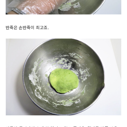
반죽은 손반죽이 최고죠.