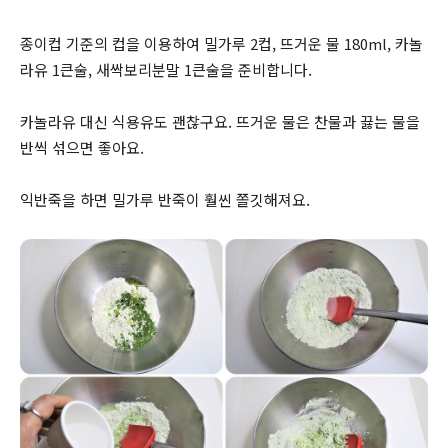
종이컵 기준의 컵을 이용하여 밀가루 2컵, 뜨거운 물 180ml, 카놀
라유 1큰술, 새싹보리분말 1큰술을 준비합니다.
카놀라유 대신 식용유도 괜찮구요. 뜨거운 물은 찬물과 끓는 물을
반씩 섞으면 좋아요.
익반죽을 하면 밀가루 반죽이 훨씬 쫄깃해져요.