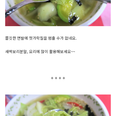
쫄깃한 면발에 젓가락질을 멈출 수가 없네요.
새싹보리분말, 요리에 많이 활용해보세요~~