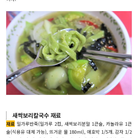
새싹보리칼국수 재료
재료
밀가루반죽(밀가루 2컵, 새싹보리분말 1큰술, 카놀라유 1큰
술(식용유 대체 가능), 뜨거운 물 180ml), 애호박 1/5개. 감자 1/2