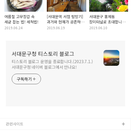
여름철 고무장갑 속
[서대문역 서점 탐방기]
서대문구 홍제동
세균 잡는 법! 세척법!
과거와 현재가 공존하는
장미터널로 초대합니다
책방!
"장미꽃 보러오세요"
2019.06.24
2019.06.19
2019.06.10
서대문구청 티스토리 블로그
티스토리 블로그 운영을 종료합니다.(2023.7.1.)
서대문구청 네이버 블로그에서 만나요!
구독하기
관련사이트