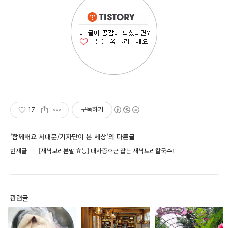
17
구독하기
'함께해요 서대문/기자단이 본 세상'의 다른글
현재글
[새싹보리분말 효능] 대사증후군 잡는 새싹보리칼국수!
관련글