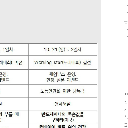
놀
T
신
서
스
블