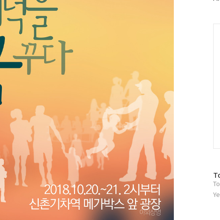
러
그
인
C
방
T
To
문
자
Ye
수