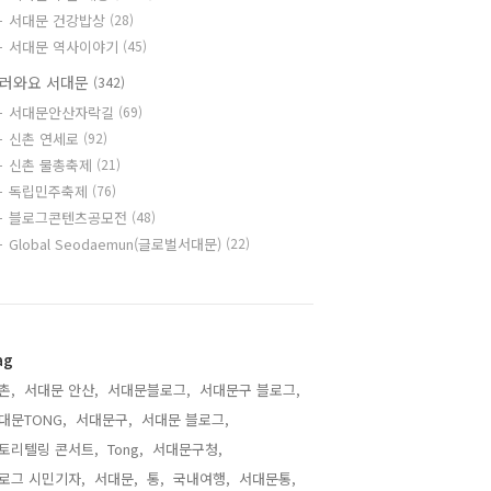
서대문 건강밥상
(28)
서대문 역사이야기
(45)
러와요 서대문
(342)
서대문안산자락길
(69)
신촌 연세로
(92)
신촌 물총축제
(21)
독립민주축제
(76)
블로그콘텐츠공모전
(48)
Global Seodaemun(글로벌서대문)
(22)
ag
촌,
서대문 안산,
서대문블로그,
서대문구 블로그,
대문TONG,
서대문구,
서대문 블로그,
토리텔링 콘서트,
Tong,
서대문구청,
로그 시민기자,
서대문,
통,
국내여행,
서대문통,