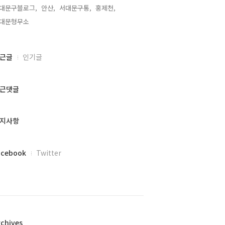
대문구블로그,
안산,
서대문구통,
홍제천,
대문형무소,
근글
인기글
근댓글
지사항
acebook
Twitter
rchives