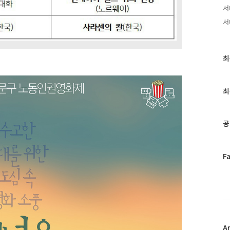
서
서
최
최
근
글
과
최
인
기
글
공
페
F
이
스
북
트
위
터
플
A