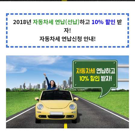
2018년
자동차세 연납(선납)
하고
10% 할인
받
자!
자동차세 연납신청 안내!