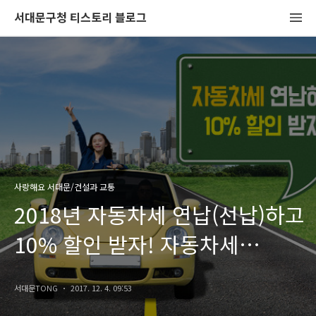
서대문구청 티스토리 블로그
사랑해요 서대문/건설과 교통
2018년 자동차세 연납(선납)하고
10% 할인 받자! 자동차세
연납신청 안내!
서대문TONG
2017. 12. 4. 09:53