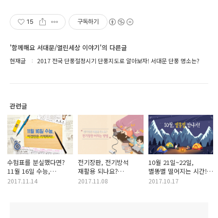
15
구독하기
'함께해요 서대문/열린세상 이야기'의 다른글
현재글
2017 전국 단풍절정시기 단풍지도로 알아보자! 서대문 단풍 명소는?
관련글
수험표를 분실했다면?
전기장판, 전기방석
10월 21일~22일,
11월 16일 수능,
재활용 되나요?
별똥별 떨어지는 시간!
이것만은 기억해주세요!
전기장판 버리는 방법!
별똥별 보는 방법,
2017.11.14
2017.11.08
2017.10.17
촬영방법은?