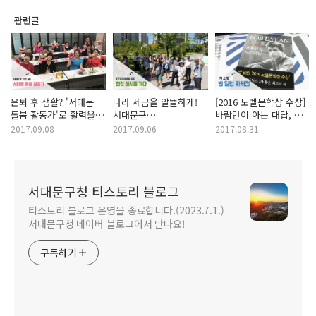
관련글
은퇴 후 생활? '서대문
나라 세금을 알뜰하게!
[2016 노벨문학상 수상]
돌봄 활동가'로 활력을
서대문구
바람만이 아는 대답, 밥
찾았어요!
주민참여예산사업 현장
딜런 자서전!
2017.09.08
2017.09.06
2017.08.31
심사를 가다!
서대문구청 티스토리 블로그
티스토리 블로그 운영을 종료합니다.(2023.7.1.)
서대문구청 네이버 블로그에서 만나요!
구독하기