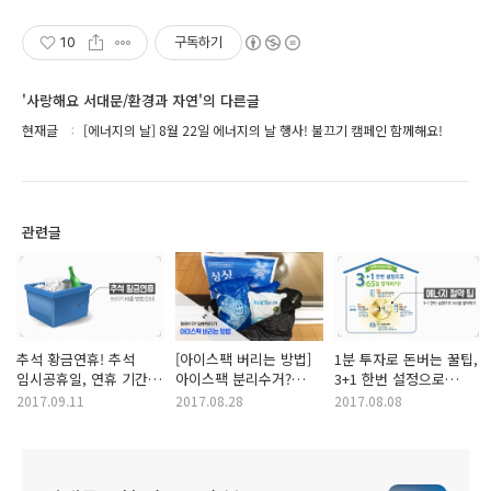
10
구독하기
'사랑해요 서대문/환경과 자연'의 다른글
현재글
[에너지의 날] 8월 22일 에너지의 날 행사! 불끄기 캠페인 함께해요!
관련글
추석 황금연휴! 추석
[아이스팩 버리는 방법]
1분 투자로 돈버는 꿀팁,
임시공휴일, 연휴 기간
아이스팩 분리수거?
3+1 한번 설정으로
중 쓰레기 배출방법
일반쓰레기?
365일 절약하기!
2017.09.11
2017.08.28
2017.08.08
안내!