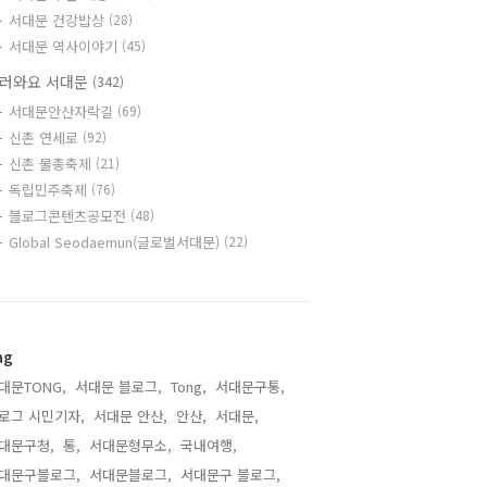
서대문 건강밥상
(28)
서대문 역사이야기
(45)
러와요 서대문
(342)
서대문안산자락길
(69)
신촌 연세로
(92)
신촌 물총축제
(21)
독립민주축제
(76)
블로그콘텐츠공모전
(48)
Global Seodaemun(글로벌서대문)
(22)
ag
대문TONG,
서대문 블로그,
Tong,
서대문구통,
로그 시민기자,
서대문 안산,
안산,
서대문,
대문구청,
통,
서대문형무소,
국내여행,
대문구블로그,
서대문블로그,
서대문구 블로그,