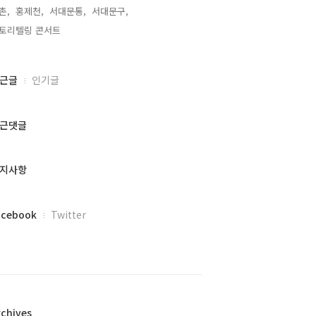
촌,
홍제천,
서대문통,
서대문구,
토리텔링 콘서트,
근글
인기글
근댓글
지사항
acebook
Twitter
rchives