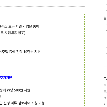
놀
발전소 보급 지원 사업을 통해
우 지원내용 참조)
주택 증에 건당 10만원 지원
 추가지원
T
서
에 W당 500원 지원
블
원
서
면 신청 서류 검토하여 지원 가능
서