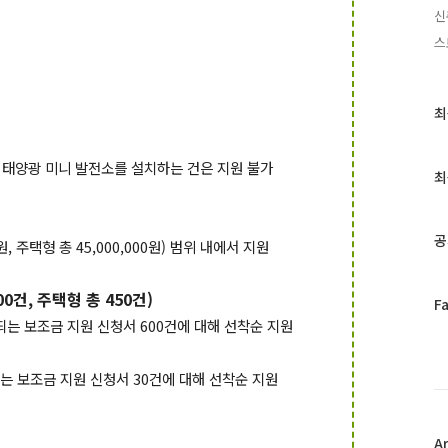
신
스
최
최
근
글
 태양광 미니 발전소를 설치하는 건은
지원 불가
과
최
인
기
글
공
00원, 주택형 총 45,000,000원) 범위 내에서 지원
00건, 주택형 총 450건)
페
F
이
되는 보조금 지원 신청서 600건에 대해
선착순 지원
스
북
되는 보조금 지원 신청서 30건에 대해
선착순 지원
트
위
터
플
A