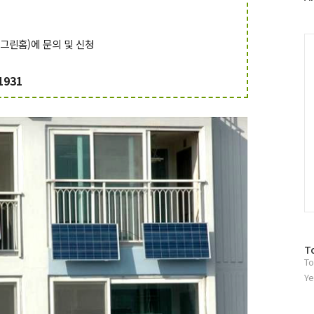
러
그
인
C
그린홈)에 문의 및 신청
1931
방
T
To
문
자
Ye
수