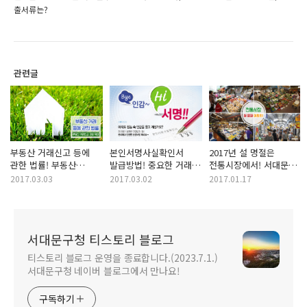
출서류는?
관련글
부동산 거래신고 등에
본인서명사실확인서
2017년 설 명절은
관한 법률! 부동산
발급방법! 중요한 거래
전통시장에서! 서대문구
다운계약서, 허위신고
시 인감증명서 대신
전통시장 설 명절
2017.03.03
2017.03.02
2017.01.17
자진신고 시 과태료는?
'본인서명사실확인서'로!
이벤트!
서대문구청 티스토리 블로그
티스토리 블로그 운영을 종료합니다.(2023.7.1.)
서대문구청 네이버 블로그에서 만나요!
구독하기