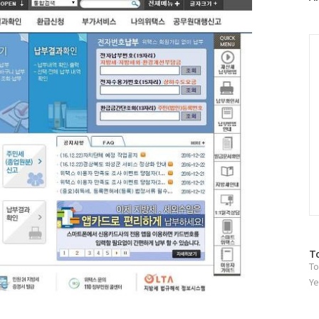
러
그
인
C
방
T
To
문
자
Ye
수