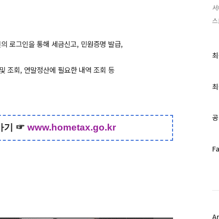
서
스
의 로그인을 통해 세금신고, 민원증명 발급,
최
최
근
및 조회, 연말정산에 필요한 내역 조회 등
글
과
최
인
기
글
공
가기
☞
www.hometax.go.kr
페
F
이
스
북
트
위
터
플
A