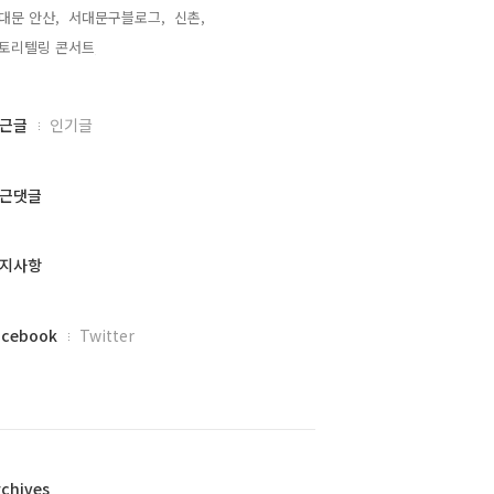
대문 안산,
서대문구블로그,
신촌,
토리텔링 콘서트,
근글
인기글
근댓글
지사항
acebook
Twitter
rchives