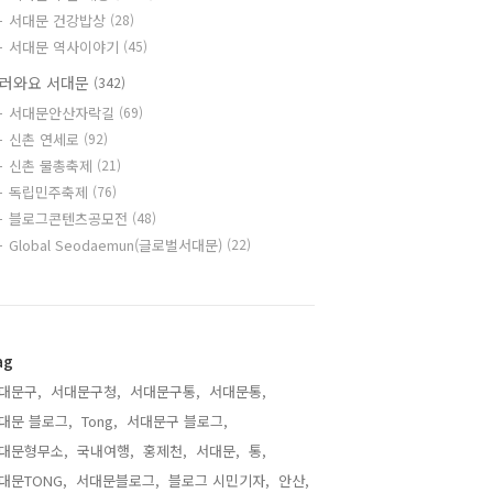
서대문 건강밥상
(28)
서대문 역사이야기
(45)
러와요 서대문
(342)
서대문안산자락길
(69)
신촌 연세로
(92)
신촌 물총축제
(21)
독립민주축제
(76)
블로그콘텐츠공모전
(48)
Global Seodaemun(글로벌서대문)
(22)
ag
대문구,
서대문구청,
서대문구통,
서대문통,
대문 블로그,
Tong,
서대문구 블로그,
대문형무소,
국내여행,
홍제천,
서대문,
통,
대문TONG,
서대문블로그,
블로그 시민기자,
안산,