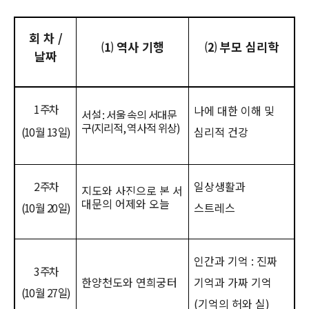
회 차
/
⑴
역사 기행
⑵
부모 심리학
날짜
1
주차
나에 대한 이해 및
서설
:
서울 속의 서대문
구
(
지리적
,
역사적 위상
)
(10
월
13
일
)
심리적 건강
2
주차
일상생활과
지도와 사진으로 본 서
대문의 어제와 오늘
(10
월
20
일
)
스트레스
인간과 기억
:
진짜
3
주차
한양천도와 연희궁터
기억과 가짜 기억
(10
월
27
일
)
(
기억의 허와 실
)