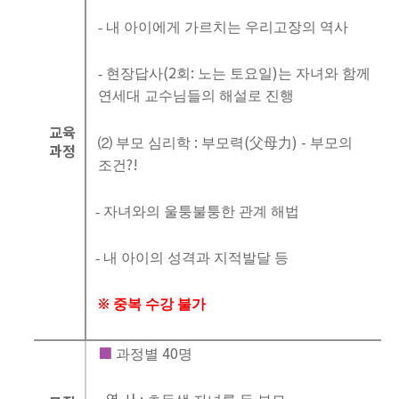
내
아이에게
가르치는
우리고장의
역사
-
(2
:
)
현장답사
회
노는
토요일
는
자녀와
함께
-
연세대
교수님들의
해설로
진행
교육
:
(
) -
⑵
부모
심리학
부모력
父母力
부모의
과정
?!
조건
자녀와의
울퉁불퉁한
관계
해법
-
내
아이의
성격과
지적발달
등
-
※
중복
수강
불가
■
40
과정별
명