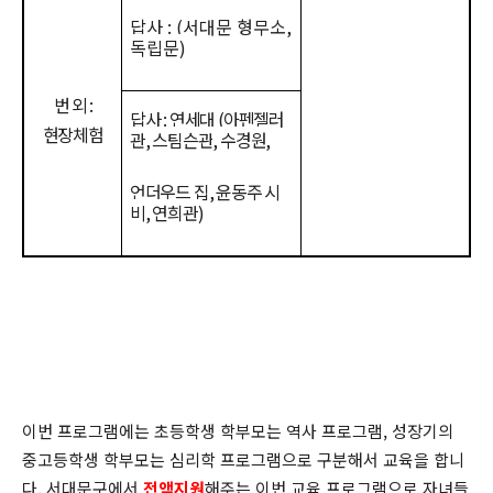
답사
: (
서대문 형무소
,
독립문
)
번 외
:
답사
:
연세대
(
아펜젤러
현장체험
관
,
스팀슨관
,
수경원
,
언더우드 집
,
윤동주 시
비
,
연희관
)
이번 프로그램에는 초등학생 학부모는 역사 프로그램, 성장기의
중고등학생 학부모는 심리학 프로그램으로 구분해서 교육을 합니
다. 서대문구에서
전액지원
해주는 이번 교육 프로그램으로 자녀들