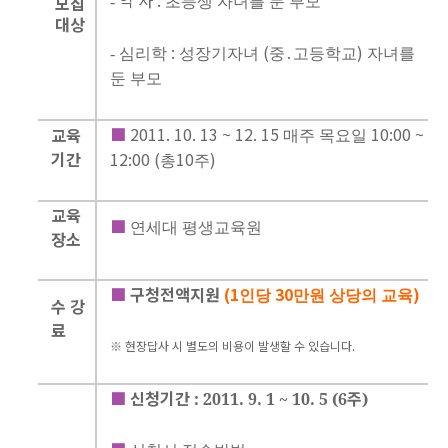
역
사
:
초등생
자녀를
둔
부모
모집
-
대상
:
(
)
심리학
성장기자녀
중
고등학교
자녀를
-
․
둔
부모
■
2011. 10. 13 ~ 12. 15
10:00 ~
교육
매주
목요일
기간
12:00 (
10
)
총
주
교육
■
연세대
평생교육원
장소
■
구청전액지원
(1
30
)
인당
만원
상당의
교육
수
강
료
※
현장답사
시
별도의
비용이
발생할
수
있습니다
.
■
신청기간
주
: 2011. 9. 1 ~ 10. 5 (6
)