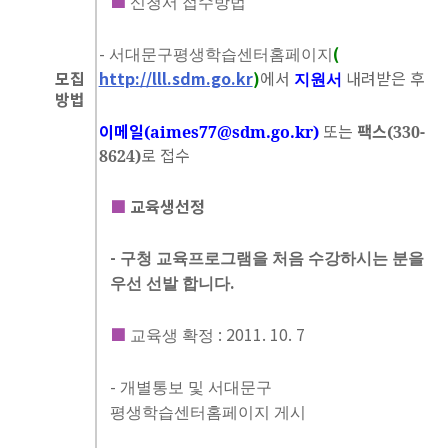
■
신청서
접수방법
-
(
서대문구평생학습센터홈페이지
모집
http://lll.sdm.go.kr
)
에서
내려받은
후
지원서
방법
이메일
또는
팩스
(aimes77@sdm.go.kr)
(330-
로
접수
8624)
■
교육생선정
-
구청
교육프로그램을
처음
수강하시는
분을
.
우선
선발
합니다
■
: 2011. 10. 7
교육생
확정
-
개별통보
및
서대문구
평생학습센터홈페이지
게시