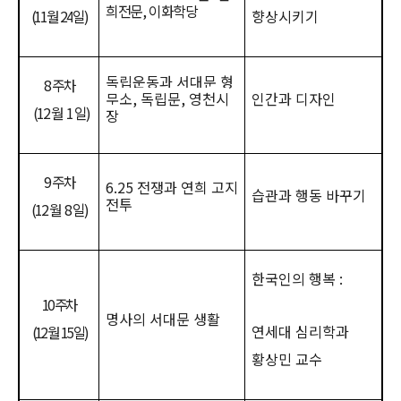
희전문
,
이화학당
(11
월
24
일
)
향상시키기
독립운동과 서대문 형
8
주차
무소
,
독립문
,
영천시
인간과 디자인
(12
월
1
일
)
장
9
주차
6.25
전쟁과 연희 고지
습관과 행동 바꾸기
전투
(12
월
8
일
)
한국인의 행복
:
10
주차
명사의 서대문 생활
연세대 심리학과
(12
월
15
일
)
황상민 교수