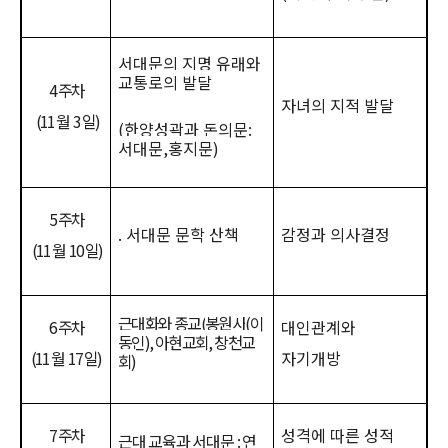
서대문의 지명 유래와
교통로의 발달
4
주차
자녀의 지적 발달
(11
월
3
일
)
(
한양성곽과 돈의문
:
서대문
,
홍지문
)
5
주차
.
서대문 문학 산책
감정과 의사결정
(11
월
10
일
)
근대화와 종교
(
봉원사
(
이
6
주차
대인관계와
동인
),
아현교회
,
창천교
(11
월
17
일
)
자기개방
회
)
7
주차
성격에 따른 성적
근대 교육과 서대문
:
연