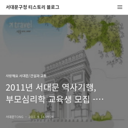
서대문구청 티스토리 블로그
사랑해요 서대문/건설과 교통
2011년 서대문 역사기행,
부모심리학 교육생 모집 -
초등학생, 중학생, 고등학생
서대문TONG
2011. 9. 14. 09:24
자녀를 둔 학부모를 위한