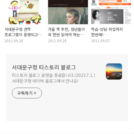
서대문구청 견학
가을 책 추천, 청년들이
학습-상담-취업까지
프로그램이 운영되고
꼭 한번 읽어야 하는
한번에!
있으니 많은 신청
고전소설 - 청소년,
서대문역사문화체험학습
2011.09.28
2011.09.28
2011.09.07
바랍니다.
대학생들의 고전 필독서
양성과정
추천!
서대문구청 티스토리 블로그
티스토리 블로그 운영을 종료합니다.(2023.7.1.)
서대문구청 네이버 블로그에서 만나요!
구독하기