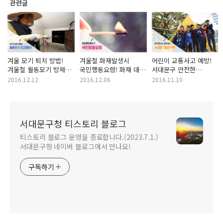
관련글
겨울 모기 퇴치 방법!
겨울철 화재발생시
어린이 교통사고 예방!
겨울철 월동모기 방제로
국민행동요령! 화재 대피
서대문구 안전한
시작하세요!
요령, 소화기
등하굣길 옐로카펫과
2016.12.12
2016.12.06
2016.11.10
사용방법은?
함께해요!
서대문구청 티스토리 블로그
티스토리 블로그 운영을 종료합니다.(2023.7.1.)
서대문구청 네이버 블로그에서 만나요!
구독하기