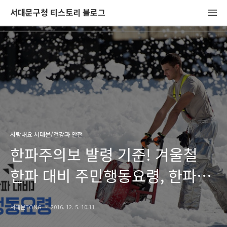
서대문구청 티스토리 블로그
사랑해요 서대문/건강과 안전
한파주의보 발령 기준! 겨울철
한파 대비 주민행동요령, 한파
쉼터 위치는?
서대문TONG
2016. 12. 5. 10:11