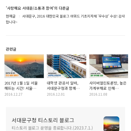
'사랑해요 서대문/소통과 참여'의 다른글
현재글
서대문구, 2016 대한민국 블로그 어워드 기초지자체 '우수상' 수상! 감사
합니다~
관련글
2017년 1월 1일 서울
대학생 관공서 알바,
사이버열린토론방, 높은
해뜨는 시간! 서울
서대문구청과 함께
가계부채로 인해
해돋이 명소, 서대문
하세요! 서대문구 대학생
발생하는 채무 취약계층,
2016.12.27
2016.12.01
2016.11.08
안산 봉수대에서 만나요!
아르바이트 모집!
지원 방안 함께
고민해요!
서대문구청 티스토리 블로그
티스토리 블로그 운영을 종료합니다.(2023.7.1.)