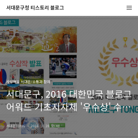
서대문구청 티스토리 블로그
사랑해요 서대문/소통과 참여
서대문구, 2016 대한민국 블로그
어워드 기초지자체 '우수상' 수상!
감사합니다~
서대문TONG
2016. 11. 28. 13:48