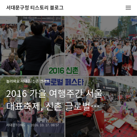
서대문구청 티스토리 블로그
놀러와요 서대문/신촌 연세로
2016 가을 여행주간 서울
대표축제, 신촌 글로벌
페스타에서 만나요! 세계의상
서대문TONG
2016. 10. 17. 08:57
페스티벌, 레인보우 장미 전시!