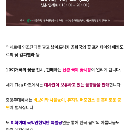
연세로에 인조잔디를 깔고
남아프리카 공화국의 꽃 프리티아와 에콰도
르의 꽃 캄파벨라 등
10여개국의 꽃을 전시, 판매
하는
신촌 국제 꽃시장
이 열리게 됩니다.
세계 Flea 마켓에서는
대사관이 보유하고 있는 물품들을 판매
합니다.
중앙무대에서는
비보이와 사물놀이, 뮤지컬 퍼포먼스 등 흥미로운 공
연
이 펼져집니다.
또
이화여대 국악관현악단 특별공
연을 통해 한국 음악의 아름다움도
알릴 예정이에요~