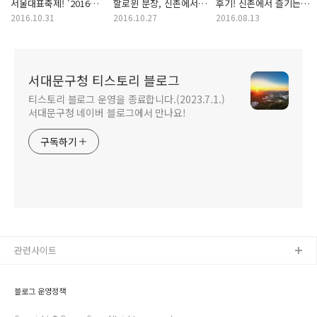
서울대표축제! '2016
할로윈 분장, 신촌에서
후기! 신촌에서 즐기는
신촌 글로벌 페스타'
받고 축제를 즐기자~
여름휴가~
2016.10.31
2016.10.27
2016.08.13
축제 현장!
서대문구청 티스토리 블로그
티스토리 블로그 운영을 종료합니다.(2023.7.1.)
서대문구청 네이버 블로그에서 만나요!
구독하기
관련사이트
블로그 운영정책