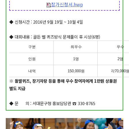
참가신청서.hwp
◆ 신청시간 : 2016년 9월 19일 ~ 10월 4일
◆ 대회내용 : 골든 벨 퀴즈방식 문제풀이 후 시상(6명)
구분
최우수
우수
인원
1명
2명
내역
150,000원
각70,000
※ 돌발퀴즈, 장기자랑 등을 통해 우수 참여자에게 1만원 상품권
별도 지급
◆ 문 의 : 서대문구청 홍보담당관 ☎ 330-8765