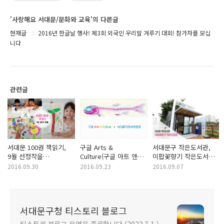
'사랑해요 서대문/문화와 교육'의 다른글
현재글
2016년 한글날 행사! 제3회 외국인 우리말 겨루기 대회! 참가자를 모십
니다
관련글
서대문 100권 책읽기,
구글 Arts &
서대문구 작은도서관,
9월 선정작을
Culture(구글 아트 앤
이팝꽃향기 작은도서관!
소개합니다. 책과
컬처)와
컨테이너의 변신!
2016.09.30
2016.09.23
2016.09.07
함께하는 서대문~
서대문자연사박물관의
만남, 온라인 전시 제공!
서대문구청 티스토리 블로그
티스토리 블로그 운영을 종료합니다.(2023.7.1.)