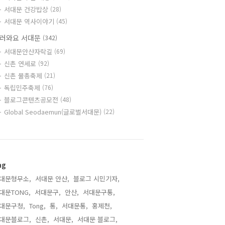
서대문 건강밥상
(28)
서대문 역사이야기
(45)
러와요 서대문
(342)
서대문안산자락길
(69)
신촌 연세로
(92)
신촌 물총축제
(21)
독립민주축제
(76)
블로그콘텐츠공모전
(48)
Global Seodaemun(글로벌서대문)
(22)
ag
대문형무소,
서대문 안산,
블로그 시민기자,
대문TONG,
서대문구,
안산,
서대문구통,
대문구청,
Tong,
통,
서대문통,
홍제천,
대문블로그,
신촌,
서대문,
서대문 블로그,