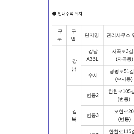
● 임대주택 위치
구
구
단지명
관리사무소 
분
별
강남
자곡로3길
A3BL
(자곡동)
강
남
광평로51길
수서
(수서동)
한천로105길
번동2
(번동)
강
오현로20
번동3
북
(번동)
한천로115길