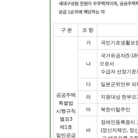
세대구성원 전원이 무주택자이며, 공공주택특
공급 1순위에
해당하는 자
구 분
조 항
가
국민기초생활보장
국가유공자(5·1
나
으로서
수급자 선정기준의
다
일본군위안부 피
공공주택
라
지원대상 한부모가
특별법
마
북한이탈주민
시행규칙
별표3
장애인등록증이 
제1호
바
(정신지체인, 정
일반공급