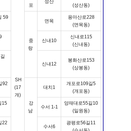
성산
포
(성산동)
 59
용마산로228
면목
(면목동)
9
신내로115
중
신내10
(신내동)
랑
3길
봉화산로153
신내12
(상봉동)
SH
길92
개포로109길5
(17
대치1
(개포동)
개)
15
강
양재대로55길10
수서 1-1
남
(일원동)
22
광평로56길11
수서6
(수서동)