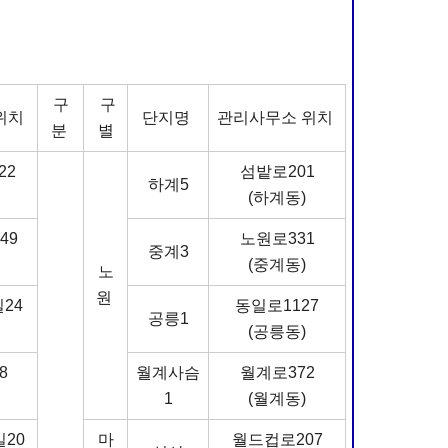
구
구
위치
단지명
관리사무소 위치
분
별
22
섬밭로201
하계5
(하계동)
49
노원로331
중계3
(중계동)
노
원
24
동일로1127
공릉1
(공릉동)
8
월계사슴
월계로372
1
(월계동)
20
마
월드컵로207