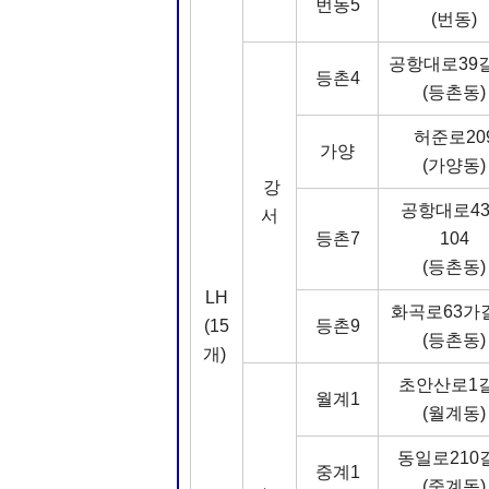
번동5
(번동)
공항대로39길
등촌4
(등촌동)
허준로20
가양
(가양동)
강
공항대로4
서
등촌7
104
(등촌동)
LH
화곡로63가
(15
등촌9
(등촌동)
개)
초안산로1길
월계1
(월계동)
동일로210길
중계1
(중계동)