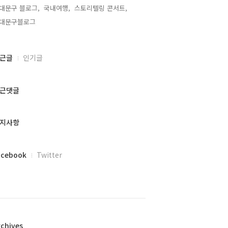
대문구 블로그,
국내여행,
스토리텔링 콘서트,
대문구블로그,
근글
인기글
근댓글
지사항
acebook
Twitter
rchives