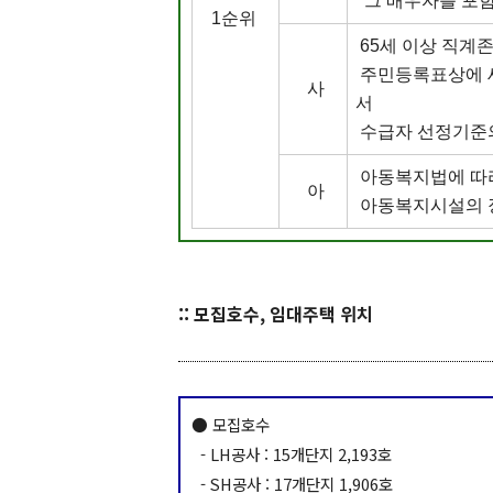
그 배우자를 포함
1순위
65세 이상 직계
주민등록표상에 세
사
서
수급자 선정기준
아동복지법에 따
아
아동복지시설의 장
:: 모집호수, 임대주택 위치
● 모집호수
- LH공사 : 15개단지 2,193호
- SH공사 : 17개단지 1,906호