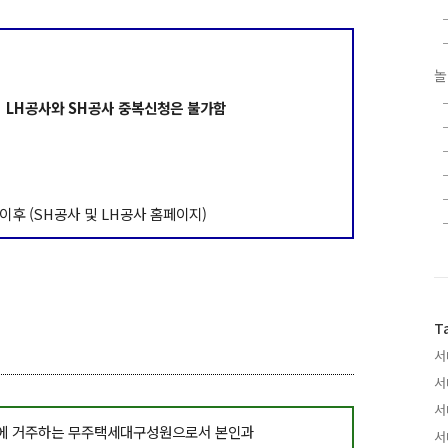
놀
 LH공사와 SH공사 중복신청은 불가함
:00 이후 (SH공사 및 LH공사 홈페이지)
T
서
서
서
울특별시에 거주하는 무주택세대구성원으로서 본인과
서