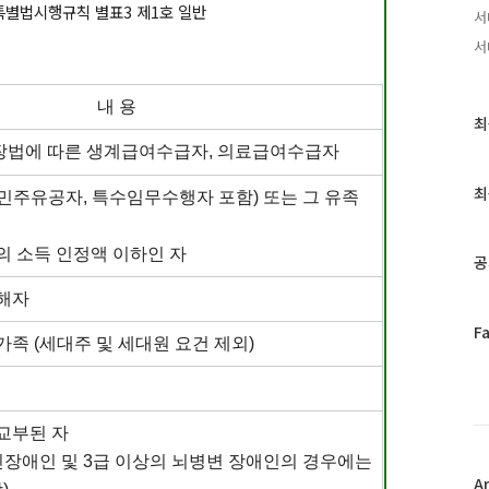
별법시행규칙 별표3 제1호 일반
서
서
내 용
최
최
근
법에 따른 생계급여수급자, 의료급여수급자
글
과
최
8민주유공자, 특수임무수행자 포함) 또는 그 유족
인
기
글
 소득 인정액 이하인 자
공
해자
페
F
족 (세대주 및 세대원 요건 제외)
이
스
북
트
교부된 자
위
터
신장애인 및 3급 이상의 뇌병변 장애인의 경우에는
플
A