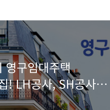
울시 영구임대주택
! LH공사, SH공사