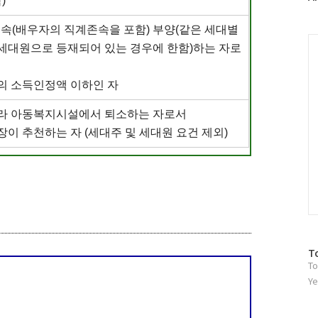
)
러
그
존속(배우자의 직계존속을 포함) 부양(같은 세대별
인
C
대원으로 등재되어 있는 경우에 한함)하는 자로
의 소득인정액 이하인 자
라 아동복지시설에서 퇴소하는 자로서
이 추천하는 자 (세대주 및 세대원 요건 제외)
방
T
To
문
자
Ye
수