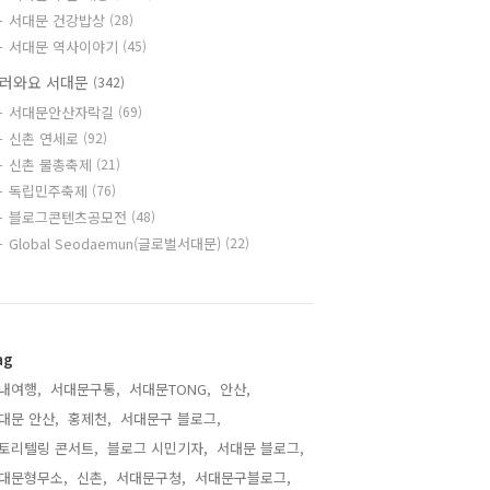
서대문 건강밥상
(28)
서대문 역사이야기
(45)
러와요 서대문
(342)
서대문안산자락길
(69)
신촌 연세로
(92)
신촌 물총축제
(21)
독립민주축제
(76)
블로그콘텐츠공모전
(48)
Global Seodaemun(글로벌서대문)
(22)
ag
내여행,
서대문구통,
서대문TONG,
안산,
대문 안산,
홍제천,
서대문구 블로그,
토리텔링 콘서트,
블로그 시민기자,
서대문 블로그,
대문형무소,
신촌,
서대문구청,
서대문구블로그,