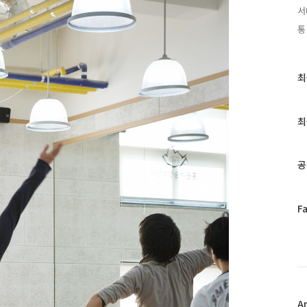
서
통
최
최
근
글
과
최
인
기
글
공
페
F
이
스
북
트
위
터
플
A