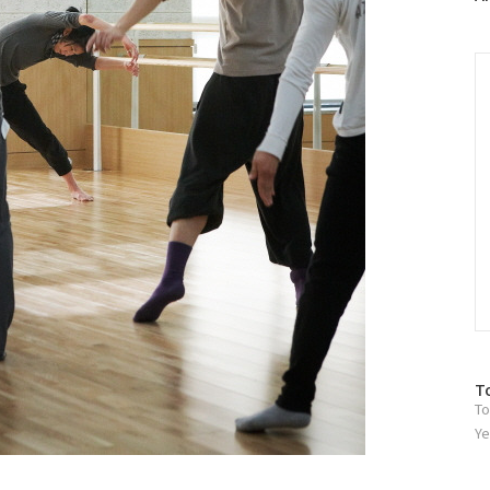
러
그
인
C
방
T
To
문
자
Ye
수