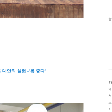
놀
대안의 실험 -'몸 좋다'
T
국
서
스
서