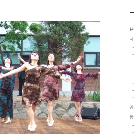
분
사
함