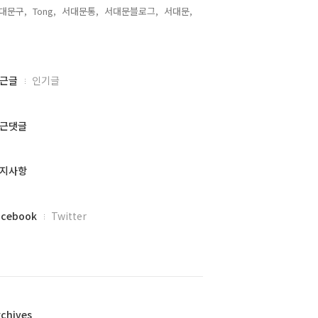
대문구,
Tong,
서대문통,
서대문블로그,
서대문,
,
근글
인기글
근댓글
지사항
acebook
Twitter
rchives